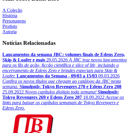
A Coleção
História
Personagens
Produto
Autoria
Notícias Relacionadas
Lançamentos da semana JBC: volumes finais de Edens Zero,
Skip & Loafer e mais
20.05.2026
A JBC traz novos lançamentos
para os fãs de ação, ficção científica e slice of life, incluindo o
encerramento de Edens Zero e brindes especiais para Skip &
Loafer.
Lançamentos da Semana - 09/03 a 15/03
09.03.2026
Confira os novos títulos que chegam ao catálogo da JBC nesta
semana:
Simulpub: Tokyo Revengers 270 e Edens Zero 208
25.09.2022
Novos capítulos digitais toda semana!
Simulpub:
Tokyo Revengers 269 e Edens Zero 207
18.09.2022
Acesse os
links para baixar os capítulos semanais de Tokyo Revengers e
Edens Zero.