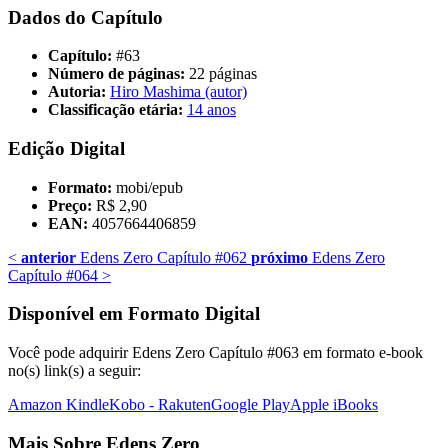
Dados do Capítulo
Capítulo:
#63
Número de páginas:
22 páginas
Autoria:
Hiro Mashima (autor)
Classificação etária:
14 anos
Edição Digital
Formato:
mobi/epub
Preço:
R$ 2,90
EAN:
4057664406859
<
anterior
Edens Zero Capítulo #062
próximo
Edens Zero
Capítulo #064
>
Disponível em Formato Digital
Você pode adquirir Edens Zero Capítulo #063 em formato e-book
no(s) link(s) a seguir:
Amazon Kindle
Kobo - Rakuten
Google Play
Apple iBooks
Mais Sobre Edens Zero