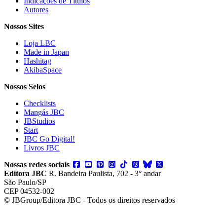
Indicações de Títulos
Autores
Nossos Sites
Loja LBC
Made in Japan
Hashitag
AkibaSpace
Nossos Selos
Checklists
Mangás JBC
JBStudios
Start
JBC Go Digital!
Livros JBC
Nossas redes sociais
Editora JBC
R. Bandeira Paulista, 702 - 3° andar
São Paulo/SP
CEP 04532-002
© JBGroup/Editora JBC - Todos os direitos reservados