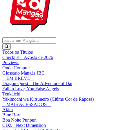
Todos os Títulos
Checklist – Agosto de 2026
Previews
Onde Comprar
Glossário Mangás JBC
-- EM BREVE --
Dragon Quest - The Adventure of Dai
Fall in Love, You False Angels
Tenkaichi
Yakimochi wa Kitsuneiro (Ciúme Cor de Raposa)
-- MAIS ACESSADOS --
Akira
Blue Box
Boa Noite Punpun
CDZ - Next Dimension