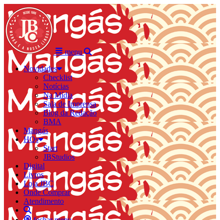
menu
Novidades
Checklist
Notícias
Na Mídia
Sala de Imprensa
Blog da Redação
BMA
Mangás
HQs
Start
JBStudios
Digital
Livros
Loja JBC
Onde Comprar
Atendimento
fechar menu