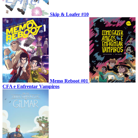
Skip & Loafer #10
Memo Reboot #01
CFA e Enfrentar Vampiros