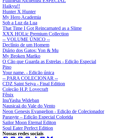
Fullmetal Alchemist ESPECIAL
Haikyu!!
Hunter X Hunter
My Hero Academia
Sob a Luz da Lua
That Time I Got Reincarnated as a Slime
XXX HOLic Premium Collection
-- VOLUME ÚNICO --
Declínio de um Homem
Diário dos Gatos: Yon & Mu
My Broken Mariko
O Cão que Guarda as Estrelas - Edição Especial
Pino
Your name. - Edição única
-- PARA COLECIONAR --
CDZ Saint Seiya - Final Edition
Coleção H.P. Lovecraft
Fênix
InuYasha Wideban
Nausicaä do Vale do Vento
Neon Genesis Evangelion - Edição de Colecionador
Parasyte – Edição Especial Colorida
Sailor Moon Eternal Editon
Soul Eater Perfect Edition
Nossas redes sociais