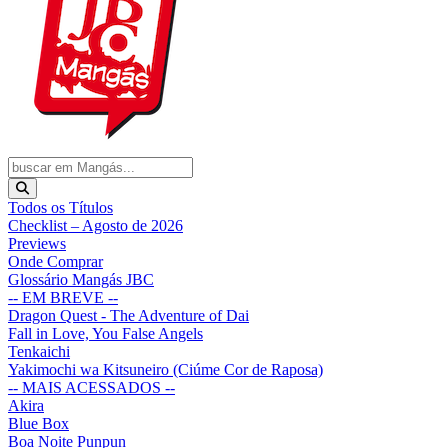
Todos os Títulos
Checklist – Agosto de 2026
Previews
Onde Comprar
Glossário Mangás JBC
-- EM BREVE --
Dragon Quest - The Adventure of Dai
Fall in Love, You False Angels
Tenkaichi
Yakimochi wa Kitsuneiro (Ciúme Cor de Raposa)
-- MAIS ACESSADOS --
Akira
Blue Box
Boa Noite Punpun