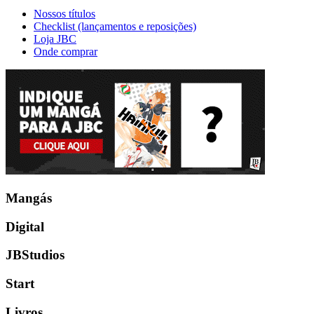
Nossos títulos
Checklist (lançamentos e reposições)
Loja JBC
Onde comprar
Mangás
Digital
JBStudios
Start
Livros