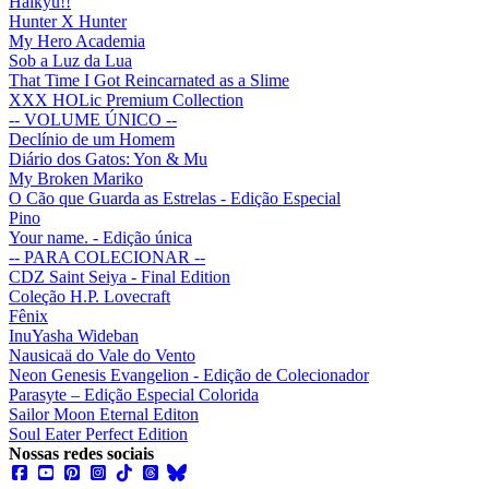
Haikyu!!
Hunter X Hunter
My Hero Academia
Sob a Luz da Lua
That Time I Got Reincarnated as a Slime
XXX HOLic Premium Collection
-- VOLUME ÚNICO --
Declínio de um Homem
Diário dos Gatos: Yon & Mu
My Broken Mariko
O Cão que Guarda as Estrelas - Edição Especial
Pino
Your name. - Edição única
-- PARA COLECIONAR --
CDZ Saint Seiya - Final Edition
Coleção H.P. Lovecraft
Fênix
InuYasha Wideban
Nausicaä do Vale do Vento
Neon Genesis Evangelion - Edição de Colecionador
Parasyte – Edição Especial Colorida
Sailor Moon Eternal Editon
Soul Eater Perfect Edition
Nossas redes sociais