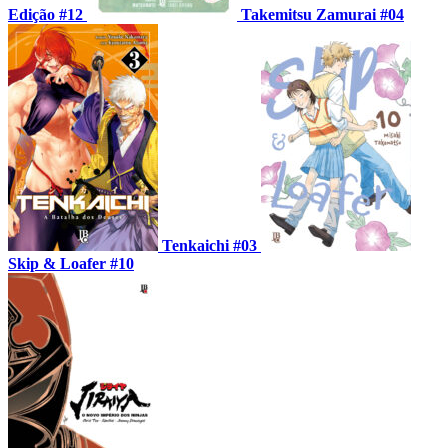
Edição #12
Takemitsu Zamurai #04
Tenkaichi #03
Skip & Loafer #10