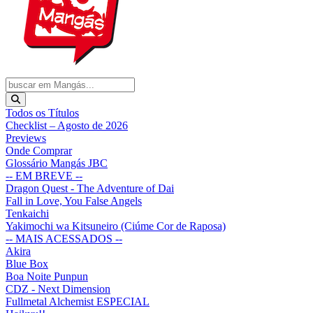
Todos os Títulos
Checklist – Agosto de 2026
Previews
Onde Comprar
Glossário Mangás JBC
-- EM BREVE --
Dragon Quest - The Adventure of Dai
Fall in Love, You False Angels
Tenkaichi
Yakimochi wa Kitsuneiro (Ciúme Cor de Raposa)
-- MAIS ACESSADOS --
Akira
Blue Box
Boa Noite Punpun
CDZ - Next Dimension
Fullmetal Alchemist ESPECIAL