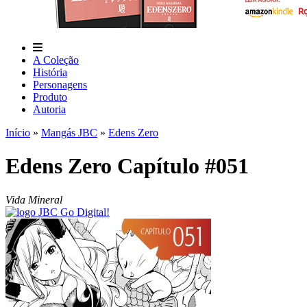
A Coleção
História
Personagens
Produto
Autoria
Início
»
Mangás JBC
»
Edens Zero
Edens Zero Capítulo #051
Vida Mineral