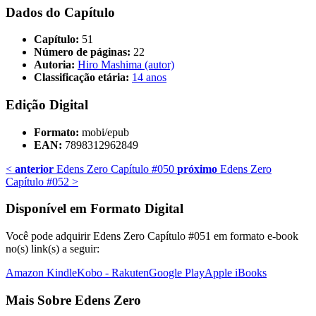
Dados do Capítulo
Capítulo:
51
Número de páginas:
22
Autoria:
Hiro Mashima (autor)
Classificação etária:
14 anos
Edição Digital
Formato:
mobi/epub
EAN:
7898312962849
<
anterior
Edens Zero Capítulo #050
próximo
Edens Zero
Capítulo #052
>
Disponível em Formato Digital
Você pode adquirir Edens Zero Capítulo #051 em formato e-book
no(s) link(s) a seguir:
Amazon Kindle
Kobo - Rakuten
Google Play
Apple iBooks
Mais Sobre Edens Zero