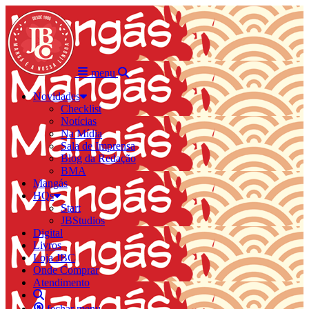
menu
Novidades
Checklist
Notícias
Na Mídia
Sala de Imprensa
Blog da Redação
BMA
Mangás
HQs
Start
JBStudios
Digital
Livros
Loja JBC
Onde Comprar
Atendimento
fechar menu