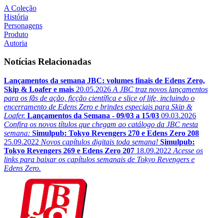
A Coleção
História
Personagens
Produto
Autoria
Notícias Relacionadas
Lançamentos da semana JBC: volumes finais de Edens Zero,
Skip & Loafer e mais
20.05.2026
A JBC traz novos lançamentos
para os fãs de ação, ficção científica e slice of life, incluindo o
encerramento de Edens Zero e brindes especiais para Skip &
Loafer.
Lançamentos da Semana - 09/03 a 15/03
09.03.2026
Confira os novos títulos que chegam ao catálogo da JBC nesta
semana:
Simulpub: Tokyo Revengers 270 e Edens Zero 208
25.09.2022
Novos capítulos digitais toda semana!
Simulpub:
Tokyo Revengers 269 e Edens Zero 207
18.09.2022
Acesse os
links para baixar os capítulos semanais de Tokyo Revengers e
Edens Zero.