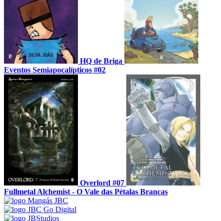
HQ de Briga
Eventos Semiapocalípticos #02
Overlord #07
Fullmetal Alchemist - O Vale das Pétalas Brancas