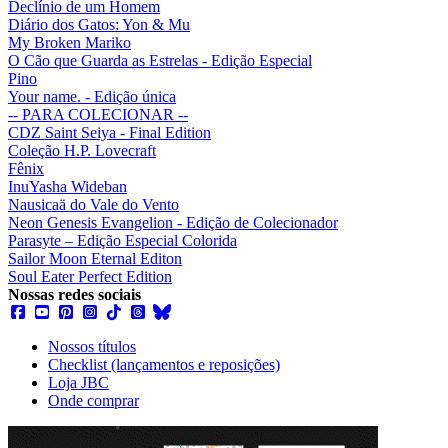
Declínio de um Homem
Diário dos Gatos: Yon & Mu
My Broken Mariko
O Cão que Guarda as Estrelas - Edição Especial
Pino
Your name. - Edição única
-- PARA COLECIONAR --
CDZ Saint Seiya - Final Edition
Coleção H.P. Lovecraft
Fênix
InuYasha Wideban
Nausicaä do Vale do Vento
Neon Genesis Evangelion - Edição de Colecionador
Parasyte – Edição Especial Colorida
Sailor Moon Eternal Editon
Soul Eater Perfect Edition
Nossas redes sociais
Nossos títulos
Checklist (lançamentos e reposições)
Loja JBC
Onde comprar