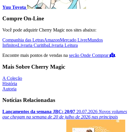
Yuu Toyota
Compre On-Line
Você pode adquirir Cherry Magic nos sites abaixo:
Companhia das Letras
Amazon
Mercado Livre
Mundos
Infinitos
Livraria Curitiba
Livraria Leitura
Encontre mais pontos de vendas na
seção Onde Comprar
.
Mais Sobre Cherry Magic
A Coleção
História
Autoria
Notícias Relacionadas
Lançamentos da semana JBC: 20/07
20.07.2026
Novos volumes
que chegam na semana de 20 de julho de 2026 nas principais