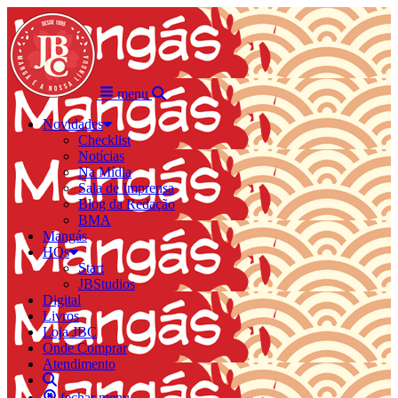
menu
Novidades
Checklist
Notícias
Na Mídia
Sala de Imprensa
Blog da Redação
BMA
Mangás
HQs
Start
JBStudios
Digital
Livros
Loja JBC
Onde Comprar
Atendimento
fechar menu