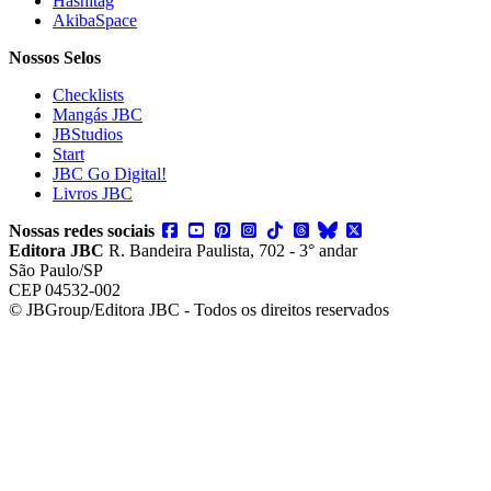
Hashitag
AkibaSpace
Nossos Selos
Checklists
Mangás JBC
JBStudios
Start
JBC Go Digital!
Livros JBC
Nossas redes sociais
Editora JBC
R. Bandeira Paulista, 702 - 3° andar
São Paulo/SP
CEP 04532-002
© JBGroup/Editora JBC - Todos os direitos reservados