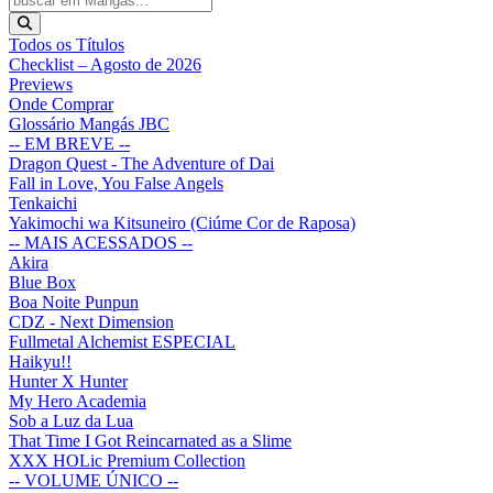
Todos os Títulos
Checklist – Agosto de 2026
Previews
Onde Comprar
Glossário Mangás JBC
-- EM BREVE --
Dragon Quest - The Adventure of Dai
Fall in Love, You False Angels
Tenkaichi
Yakimochi wa Kitsuneiro (Ciúme Cor de Raposa)
-- MAIS ACESSADOS --
Akira
Blue Box
Boa Noite Punpun
CDZ - Next Dimension
Fullmetal Alchemist ESPECIAL
Haikyu!!
Hunter X Hunter
My Hero Academia
Sob a Luz da Lua
That Time I Got Reincarnated as a Slime
XXX HOLic Premium Collection
-- VOLUME ÚNICO --