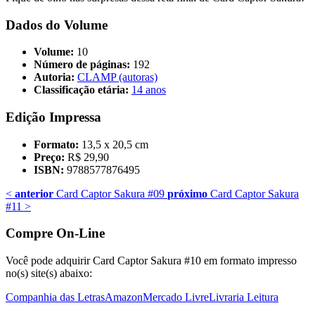
Dados do Volume
Volume:
10
Número de páginas:
192
Autoria:
CLAMP (autoras)
Classificação etária:
14 anos
Edição Impressa
Formato:
13,5 x 20,5 cm
Preço:
R$ 29,90
ISBN:
9788577876495
<
anterior
Card Captor Sakura #09
próximo
Card Captor Sakura
#11
>
Compre On-Line
Você pode adquirir Card Captor Sakura #10 em formato impresso
no(s) site(s) abaixo:
Companhia das Letras
Amazon
Mercado Livre
Livraria Leitura