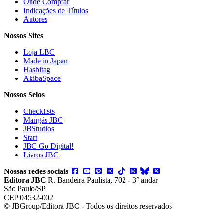
Onde Comprar
Indicações de Títulos
Autores
Nossos Sites
Loja LBC
Made in Japan
Hashitag
AkibaSpace
Nossos Selos
Checklists
Mangás JBC
JBStudios
Start
JBC Go Digital!
Livros JBC
Nossas redes sociais
Editora JBC
R. Bandeira Paulista, 702 - 3° andar
São Paulo/SP
CEP 04532-002
© JBGroup/Editora JBC - Todos os direitos reservados