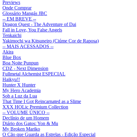
Previews
Onde Comprar
Glossário Mangás JBC
-- EM BREVE --
Dragon Quest - The Adventure of Dai
Fall in Love, You False Angels
Tenkaichi
Yakimochi wa Kitsuneiro (Ciúme Cor de Raposa)
-- MAIS ACESSADOS --
Akira
Blue Box
Boa Noite Punpun
CDZ - Next Dimension
Fullmetal Alchemist ESPECIAL
Haikyu!!
Hunter X Hunter
My Hero Academia
Sob a Luz da Lua
That Time I Got Reincarnated as a Slime
XXX HOLic Premium Collection
-- VOLUME ÚNICO --
Declínio de um Homem
Diário dos Gatos: Yon & Mu
My Broken Mariko
O Cão que Guarda as Estrelas - Edição Especial