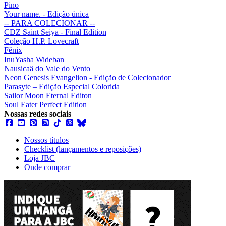
Pino
Your name. - Edição única
-- PARA COLECIONAR --
CDZ Saint Seiya - Final Edition
Coleção H.P. Lovecraft
Fênix
InuYasha Wideban
Nausicaä do Vale do Vento
Neon Genesis Evangelion - Edição de Colecionador
Parasyte – Edição Especial Colorida
Sailor Moon Eternal Editon
Soul Eater Perfect Edition
Nossas redes sociais
Nossos títulos
Checklist (lançamentos e reposições)
Loja JBC
Onde comprar