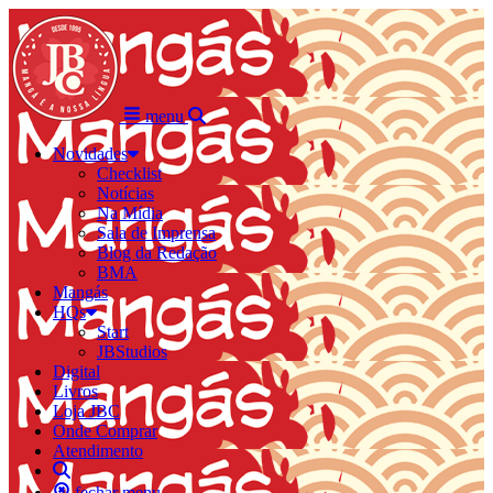
menu
Novidades
Checklist
Notícias
Na Mídia
Sala de Imprensa
Blog da Redação
BMA
Mangás
HQs
Start
JBStudios
Digital
Livros
Loja JBC
Onde Comprar
Atendimento
fechar menu