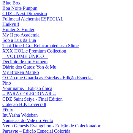
Blue Box
Boa Noite Punpun
CDZ - Next Dimension
Fullmetal Alchemist ESPECIAL
Haikyu!!
Hunter X Hunter
My Hero Academia
Sob a Luz da Lua
That Time I Got Reincarnated as a Slime
XXX HOLic Premium Collection
-- VOLUME ÚNICO --
Declínio de um Homem
Diário dos Gatos: Yon & Mu
My Broken Mariko
O Cão que Guarda as Estrelas - Edição Especial
Pino
Your name. - Edição única
-- PARA COLECIONAR --
CDZ Saint Seiya - Final Edition
Coleção H.P. Lovecraft
Fênix
InuYasha Wideban
Nausicaä do Vale do Vento
Neon Genesis Evangelion - Edição de Colecionador
Parasyte – Edição Especial Colorida