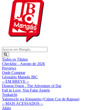
Todos os Títulos
Checklist – Agosto de 2026
Previews
Onde Comprar
Glossário Mangás JBC
-- EM BREVE --
Dragon Quest - The Adventure of Dai
Fall in Love, You False Angels
Tenkaichi
Yakimochi wa Kitsuneiro (Ciúme Cor de Raposa)
-- MAIS ACESSADOS --
Akira