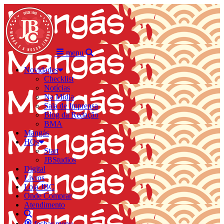
menu
Novidades
Checklist
Notícias
Na Mídia
Sala de Imprensa
Blog da Redação
BMA
Mangás
HQs
Start
JBStudios
Digital
Livros
Loja JBC
Onde Comprar
Atendimento
fechar menu