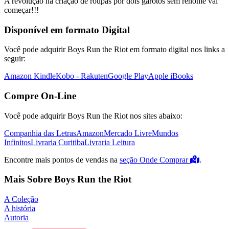
A revolução na criação de roupas por dois garotos sem renome vai
começar!!!
Disponível em formato Digital
Você pode adquirir Boys Run the Riot em formato digital nos links a
seguir:
Amazon Kindle
Kobo - Rakuten
Google Play
Apple iBooks
Compre On-Line
Você pode adquirir Boys Run the Riot nos sites abaixo:
Companhia das Letras
Amazon
Mercado Livre
Mundos
Infinitos
Livraria Curitiba
Livraria Leitura
Encontre mais pontos de vendas na
seção Onde Comprar
.
Mais Sobre Boys Run the Riot
A Coleção
A história
Autoria