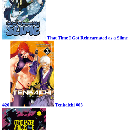
That Time I Got Reincarnated as a Slime
#26
Tenkaichi #03