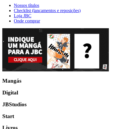
Nossos títulos
Checklist (lançamentos e reposições)
Loja JBC
Onde comprar
Mangás
Digital
JBStudios
Start
Livros