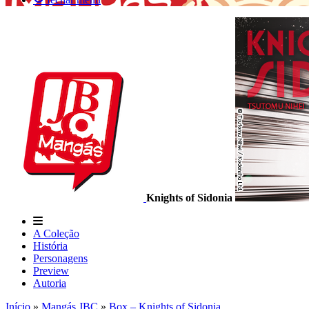
Knights of Sidonia
A Coleção
História
Personagens
Preview
Autoria
Início
»
Mangás JBC
»
Box – Knights of Sidonia