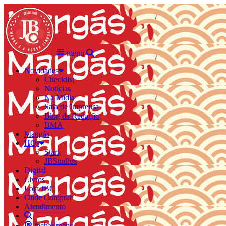
menu
Novidades
Checklist
Notícias
Na Mídia
Sala de Imprensa
Blog da Redação
BMA
Mangás
HQs
Start
JBStudios
Digital
Livros
Loja JBC
Onde Comprar
Atendimento
fechar menu