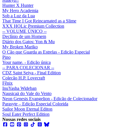
Haikyu!!
Hunter X Hunter
My Hero Academia
Sob a Luz da Lua
That Time I Got Reincarnated as a Slime
XXX HOLic Premium Collection
-- VOLUME ÚNICO --
Declínio de um Homem
Diário dos Gatos: Yon & Mu
My Broken Mariko
O Cão que Guarda as Estrelas - Edição Especial
Pino
Your name. - Edição única
-- PARA COLECIONAR --
CDZ Saint Seiya - Final Edition
Coleção H.P. Lovecraft
Fênix
InuYasha Wideban
Nausicaä do Vale do Vento
Neon Genesis Evangelion - Edição de Colecionador
Parasyte – Edição Especial Colorida
Sailor Moon Eternal Editon
Soul Eater Perfect Edition
Nossas redes sociais