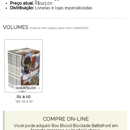
Preço atual:
R$143,00
Distribuição:
Livrarias e lojas especializadas
VOLUMES
(clique nas capas para mais detalhes)
MAIS DETALHES
01 a 10
Vol. 01 a 10
COMPRE ON-LINE
Você pode adquirir Box Blood Blockade Battlefront em