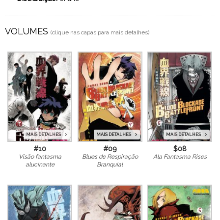
VOLUMES
(clique nas capas para mais detalhes)
MAIS DETALHES
MAIS DETALHES
MAIS DETALHES
#10
#09
$08
Visão fantasma
Blues de Respiração
Ala Fantasma Rises
alucinante
Branquial