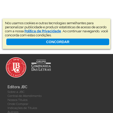
Nós usamos cookies e outras tecnologias semelhantes para
personalizar publicidade e produzir estatísticas de acesso de acordo
com a nossa
Política de Privacidade
. Ao continuar navegando, você
concorda com estas condições.
CONCORDAR
Editora JBC
Sobre a JBC
Central de Atendimento
Nossos Títulos
Onde Comprar
Indicações de Títulos
Autores