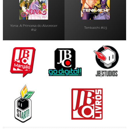
Yona: A Princesa do Alvorecer
Tenkaichi #03
#12