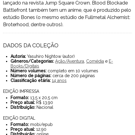
lançado na revista Jump Square Crown. Blood Blockade
Battlefront também tem um anime, que é produzido pelo
estúdio Bones (o mesmo estúdio de Fullmetal Alchemist:
Broterhood, dentre outros).
DADOS DA COLEÇÃO
Autoria:
Yasuhiro Nightow (autor)
Gêneros/Categorias:
Ação/Aventura
,
Comédia
e
E-
Books/Digitais
Número volumes:
completo em 10 volumes
Número de páginas:
cerca de 200 páginas
Classificação etária:
14 anos
EDIÇÃO IMPRESSA
Formato:
13,5 x 20,5 cm
Preço atual:
R$ 13,90
Distribuição:
Nacional
EDIÇÃO DIGITAL
Formato:
mobi/epub
Preço atual:
12,90
Distribuição:
online