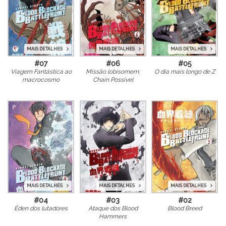
MAIS DETALHES
MAIS DETALHES
MAIS DETALHES
#07
#06
#05
Viagem Fantástica ao
Missão lobisomem:
O dia mais longo de Z
macrocosmo
Chain Possível
MAIS DETALHES
MAIS DETALHES
MAIS DETALHES
#04
#03
#02
Éden dos lutadores
Ataque dos Blood
Blood Breed
Hammers