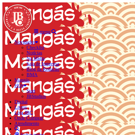
menu
Novidades
Checklist
Notícias
Na Mídia
Sala de Imprensa
Blog da Redação
BMA
Mangás
HQs
Start
JBStudios
Digital
Livros
Loja JBC
Onde Comprar
Atendimento
fechar menu