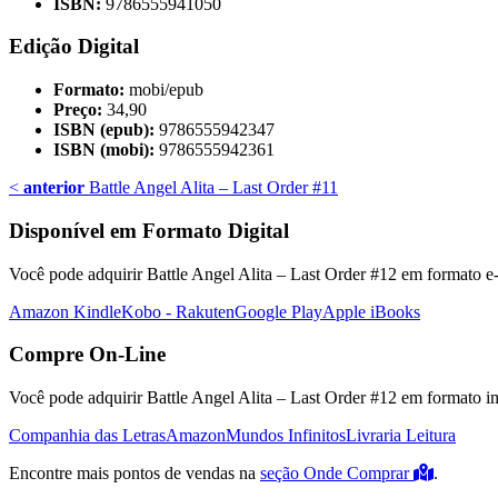
ISBN:
9786555941050
Edição Digital
Formato:
mobi/epub
Preço:
34,90
ISBN (epub):
9786555942347
ISBN (mobi):
9786555942361
<
anterior
Battle Angel Alita – Last Order #11
Disponível em Formato Digital
Você pode adquirir Battle Angel Alita – Last Order #12 em formato e-b
Amazon Kindle
Kobo - Rakuten
Google Play
Apple iBooks
Compre On-Line
Você pode adquirir Battle Angel Alita – Last Order #12 em formato imp
Companhia das Letras
Amazon
Mundos Infinitos
Livraria Leitura
Encontre mais pontos de vendas na
seção Onde Comprar
.