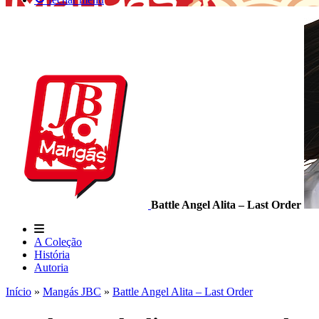
Battle Angel Alita – Last Order
A Coleção
História
Autoria
Início
»
Mangás JBC
»
Battle Angel Alita – Last Order