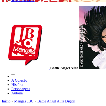
Battle Angel Alita
A Coleção
História
Personagens
Autoria
Início
»
Mangás JBC
»
Battle Angel Alita Digital