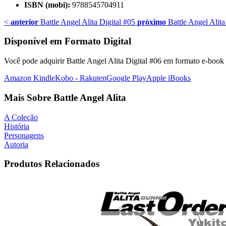
ISBN (mobi):
9788545704911
<
anterior
Battle Angel Alita Digital #05
próximo
Battle Angel Alita
Disponível em Formato Digital
Você pode adquirir Battle Angel Alita Digital #06 em formato e-book n
Amazon Kindle
Kobo - Rakuten
Google Play
Apple iBooks
Mais Sobre Battle Angel Alita
A Coleção
História
Personagens
Autoria
Produtos Relacionados