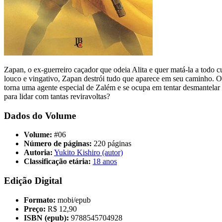
Zapan, o ex-guerreiro caçador que odeia Alita e quer matá-la a todo 
louco e vingativo, Zapan destrói tudo que aparece em seu caminho. O m
torna uma agente especial de Zalém e se ocupa em tentar desmantelar a
para lidar com tantas reviravoltas?
Dados do Volume
Volume:
#06
Número de páginas:
220 páginas
Autoria:
Yukito Kishiro (autor)
Classificação etária:
18 anos
Edição Digital
Formato:
mobi/epub
Preço:
R$ 12,90
ISBN (epub):
9788545704928