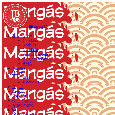
menu
Novidades
Checklist
Notícias
Na Mídia
Sala de Imprensa
Blog da Redação
BMA
Mangás
HQs
Start
JBStudios
Digital
Livros
Loja JBC
Onde Comprar
Atendimento
fechar menu