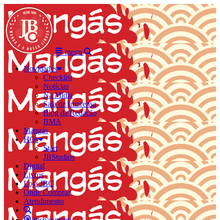
menu
Novidades
Checklist
Notícias
Na Mídia
Sala de Imprensa
Blog da Redação
BMA
Mangás
HQs
Start
JBStudios
Digital
Livros
Loja JBC
Onde Comprar
Atendimento
fechar menu