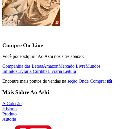
Compre On-Line
Você pode adquirir Ao Ashi nos sites abaixo:
Companhia das Letras
Amazon
Mercado Livre
Mundos
Infinitos
Livraria Curitiba
Livraria Leitura
Encontre mais pontos de vendas na
seção Onde Comprar
.
Mais Sobre Ao Ashi
A Coleção
História
Produto
Autoria