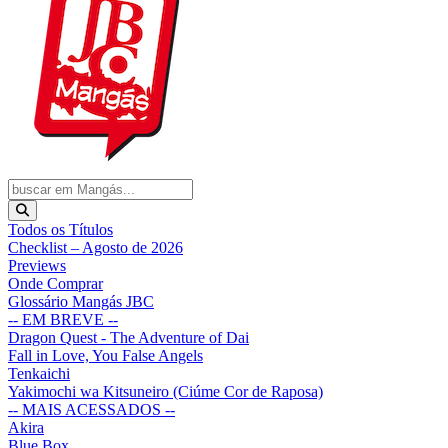
Todos os Títulos
Checklist – Agosto de 2026
Previews
Onde Comprar
Glossário Mangás JBC
-- EM BREVE --
Dragon Quest - The Adventure of Dai
Fall in Love, You False Angels
Tenkaichi
Yakimochi wa Kitsuneiro (Ciúme Cor de Raposa)
-- MAIS ACESSADOS --
Akira
Blue Box