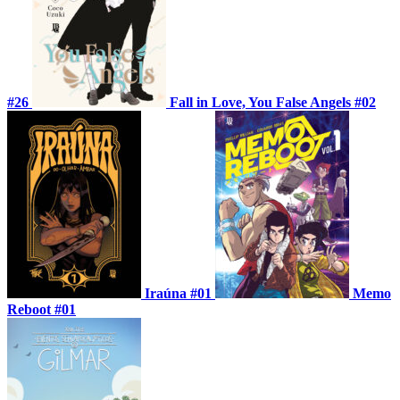
#26
Fall in Love, You False Angels #02
Iraúna #01
Memo
Reboot #01