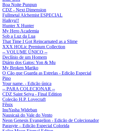
Boa Noite Punpun
CDZ - Next Dimension
Fullmetal Alchemist ESPECIAL
Haikyu!!
Hunter X Hunter
My Hero Academia
Sob a Luz da Lua
That Time I Got Reincarnated as a Slime
XXX HOLic Premium Collection
-- VOLUME ÚNICO --
Declínio de um Homem
Diário dos Gatos: Yon & Mu
My Broken Mariko
O Cão que Guarda as Estrelas - Edição Especial
Pino
Your name. - Edição única
-- PARA COLECIONAR --
CDZ Saint Seiya - Final Edition
Coleção H.P. Lovecraft
Fênix
InuYasha Wideban
Nausicaä do Vale do Vento
Neon Genesis Evangelion - Edição de Colecionador
Parasyte – Edição Especial Colorida
Sailor Moon Eternal Editon