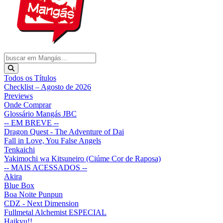
Todos os Títulos
Checklist – Agosto de 2026
Previews
Onde Comprar
Glossário Mangás JBC
-- EM BREVE --
Dragon Quest - The Adventure of Dai
Fall in Love, You False Angels
Tenkaichi
Yakimochi wa Kitsuneiro (Ciúme Cor de Raposa)
-- MAIS ACESSADOS --
Akira
Blue Box
Boa Noite Punpun
CDZ - Next Dimension
Fullmetal Alchemist ESPECIAL
Haikyu!!