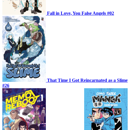
Fall in Love, You False Angels #02
That Time I Got Reincarnated as a Slime
#26