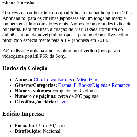
editora Shueisha.
O sucesso da animação e dos quadrinhos foi tamanho que em 2013
Anohana foi para os cinemas japoneses em um longa animado e
também em filme com atores reais. Ambos foram grandes êxitos de
bilheteria. Para finalizar, a criação de Mari Okada (roteirista do
animê e autora da novel) foi transposta para um drama live-action
produzido especialmente para a TV japonesa em 2014.
Além disso, Anohana ainda ganhou um divertido jogo para o
videogame portátil PSP, da Sony.
Dados da Coleção
Autoria:
Cho-Heiwa Busters
e
Mitsu Izumi
Gêneros/Categorias:
Drama
,
E-Books/Digitais
e
Romance
Número volumes:
completo em 3 volumes
Número de páginas:
cerca de 205 páginas
Classificação etária:
Livre
Edição Impressa
Formato:
13,5 x 20,5 cm
Distribuição:
Nacional