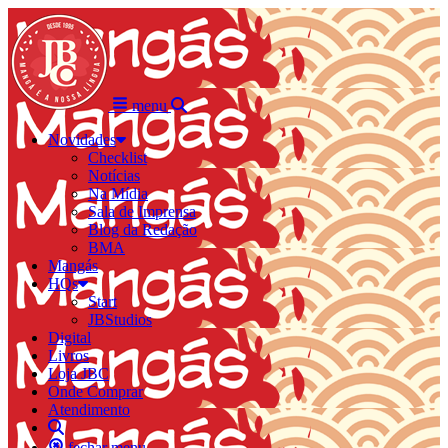
menu
Novidades
Checklist
Notícias
Na Mídia
Sala de Imprensa
Blog da Redação
BMA
Mangás
HQs
Start
JBStudios
Digital
Livros
Loja JBC
Onde Comprar
Atendimento
fechar menu