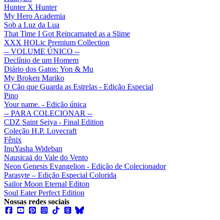
Hunter X Hunter
My Hero Academia
Sob a Luz da Lua
That Time I Got Reincarnated as a Slime
XXX HOLic Premium Collection
-- VOLUME ÚNICO --
Declínio de um Homem
Diário dos Gatos: Yon & Mu
My Broken Mariko
O Cão que Guarda as Estrelas - Edição Especial
Pino
Your name. - Edição única
-- PARA COLECIONAR --
CDZ Saint Seiya - Final Edition
Coleção H.P. Lovecraft
Fênix
InuYasha Wideban
Nausicaä do Vale do Vento
Neon Genesis Evangelion - Edição de Colecionador
Parasyte – Edição Especial Colorida
Sailor Moon Eternal Editon
Soul Eater Perfect Edition
Nossas redes sociais