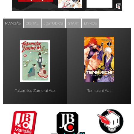
MANGÁS
DIGITAL
JBSTUDIOS
START
LIVROS
Takemitsu Zamurai #04
Tenkaichi #03