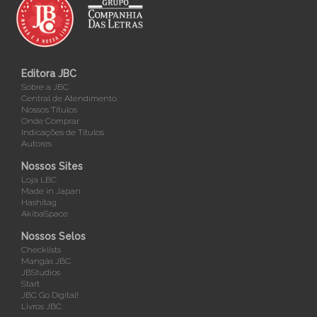
Editora JBC
Sobre a JBC
Central de Atendimento
Nossos Títulos
Onde Comprar
Indicações de Títulos
Autores
Nossos Sites
Loja LBC
Made in Japan
Hashitag
AkibaSpace
Nossos Selos
Checklists
Mangás JBC
JBStudios
Start
JBC Go Digital!
Livros JBC