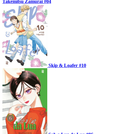
Takemitsu Zamurai #04
Skip & Loafer #10