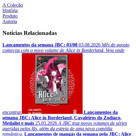
A Coleção
História
Produto
Autoria
Notícias Relacionadas
Lançamentos da semana JBC: 03/08
03.08.2026
Mês de agosto
começou com o novo volume de Alice in Borderland. Veja onde
encontrar.
Lançamentos da
semana JBC: Alice in Borderland, Cavaleiros do Zodíaco,
Medalist e mais
25.05.2026
A JBC traz novos volumes de séries
queridas pelos fãs, além da estreia de uma nova comédia
romântica.
Lançamentos de mangás da semana pela JBC: Alice