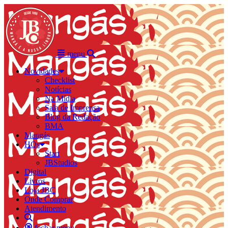
menu
Novidades
Checklist
Notícias
Na Mídia
Sala de Imprensa
Blog da Redação
BMA
Mangás
HQs
Start
JBStudios
Digital
Livros
Loja JBC
Onde Comprar
Atendimento
fechar menu