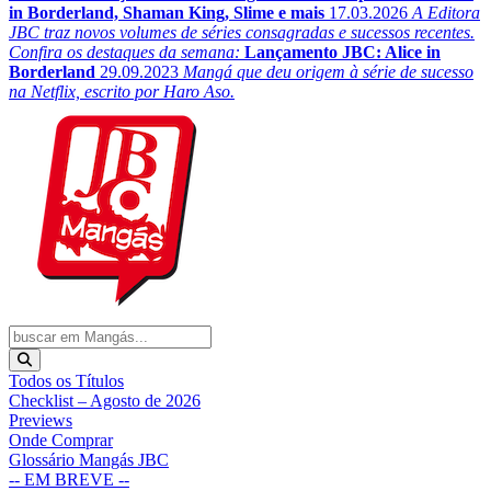
in Borderland, Shaman King, Slime e mais
17.03.2026
A Editora
JBC traz novos volumes de séries consagradas e sucessos recentes.
Confira os destaques da semana:
Lançamento JBC: Alice in
Borderland
29.09.2023
Mangá que deu origem à série de sucesso
na Netflix, escrito por Haro Aso.
Todos os Títulos
Checklist – Agosto de 2026
Previews
Onde Comprar
Glossário Mangás JBC
-- EM BREVE --