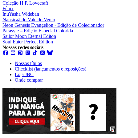
Coleção H.P. Lovecraft
Fênix
InuYasha Wideban
Nausicaä do Vale do Vento
Neon Genesis Evangelion - Edição de Colecionador
Parasyte – Edição Especial Colorida
Sailor Moon Eternal Editon
Soul Eater Perfect Edition
Nossas redes sociais
Nossos títulos
Checklist (lançamentos e reposições)
Loja JBC
Onde comprar