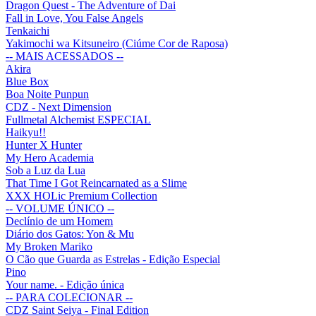
Dragon Quest - The Adventure of Dai
Fall in Love, You False Angels
Tenkaichi
Yakimochi wa Kitsuneiro (Ciúme Cor de Raposa)
-- MAIS ACESSADOS --
Akira
Blue Box
Boa Noite Punpun
CDZ - Next Dimension
Fullmetal Alchemist ESPECIAL
Haikyu!!
Hunter X Hunter
My Hero Academia
Sob a Luz da Lua
That Time I Got Reincarnated as a Slime
XXX HOLic Premium Collection
-- VOLUME ÚNICO --
Declínio de um Homem
Diário dos Gatos: Yon & Mu
My Broken Mariko
O Cão que Guarda as Estrelas - Edição Especial
Pino
Your name. - Edição única
-- PARA COLECIONAR --
CDZ Saint Seiya - Final Edition