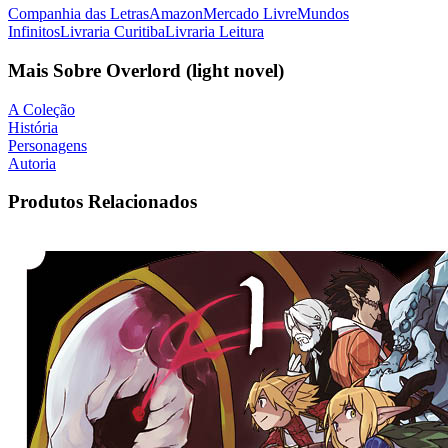
Companhia das Letras
Amazon
Mercado Livre
Mundos
Infinitos
Livraria Curitiba
Livraria Leitura
Mais Sobre Overlord (light novel)
A Coleção
História
Personagens
Autoria
Produtos Relacionados