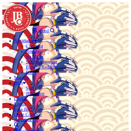
menu
Novidades
Checklist
Notícias
Na Mídia
Sala de Imprensa
Blog da Redação
BMA
Mangás
HQs
Start
JBStudios
Digital
Livros
Loja JBC
Onde Comprar
Atendimento
fechar menu