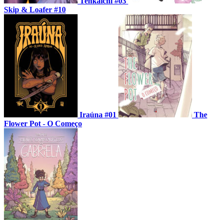
Tenkaichi #03
Skip & Loafer #10
Iraúna #01
The
Flower Pot - O Começo