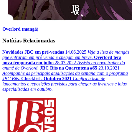
Overlord (mangá)
Notícias Relacionadas
Novidades JBC em pré-vendas
14.06.2025
Veja a lista de mangás
que entraram em pré-venda e chegam em breve.
Overlord terá
nova temporada em julho
28.03.2022
Assista ao novo trailer do
animê de Overlord.
JBC Bits na Quarentena #65
23.10.2021
Acompanhe as principais atualizações da semana com o programa
JBC Bits.
Checklist - Outubro 2021
Confira a lista de
lançamentos e reposições previstos para chegar às livrarias e lojas
especializadas em outubro.