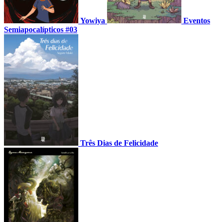
Yowiya
Eventos
Semiapocalípticos #03
Três Dias de Felicidade