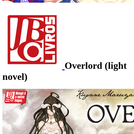
Overlord (light
novel)