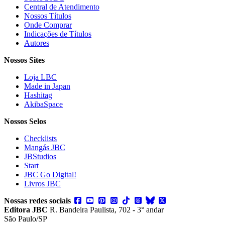
Central de Atendimento
Nossos Títulos
Onde Comprar
Indicações de Títulos
Autores
Nossos Sites
Loja LBC
Made in Japan
Hashitag
AkibaSpace
Nossos Selos
Checklists
Mangás JBC
JBStudios
Start
JBC Go Digital!
Livros JBC
Nossas redes sociais
Editora JBC
R. Bandeira Paulista, 702 - 3° andar
São Paulo/SP