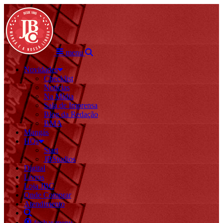
menu
Novidades
Checklist
Notícias
Na Mídia
Sala de Imprensa
Blog da Redação
BMA
Mangás
HQs
Start
JBStudios
Digital
Livros
Loja JBC
Onde Comprar
Atendimento
fechar menu