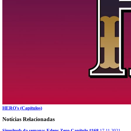
HERO's (Capítulos)
Notícias Relacionadas
Simulpub da semana: Edens Zero Capítulo #168
17.11.2021