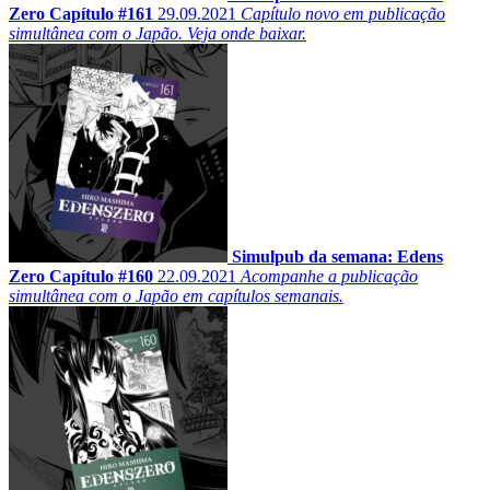
Zero Capítulo #161
29.09.2021
Capítulo novo em publicação
simultânea com o Japão. Veja onde baixar.
Simulpub da semana: Edens
Zero Capítulo #160
22.09.2021
Acompanhe a publicação
simultânea com o Japão em capítulos semanais.