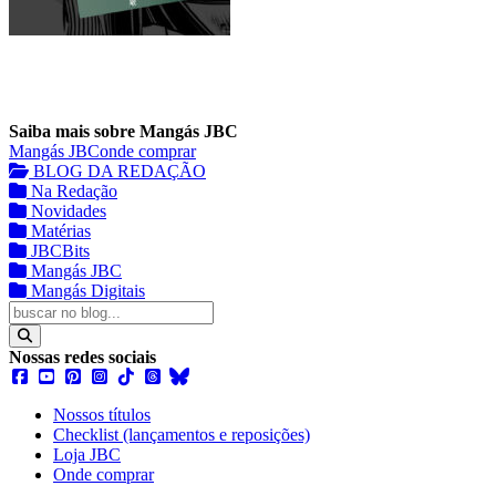
Saiba mais sobre Mangás JBC
Mangás JBC
onde comprar
BLOG DA REDAÇÃO
Na Redação
Novidades
Matérias
JBCBits
Mangás JBC
Mangás Digitais
Nossas redes sociais
Nossos títulos
Checklist (lançamentos e reposições)
Loja JBC
Onde comprar