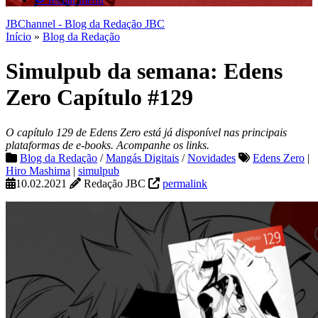
JBChannel - Blog da Redação JBC
Início
»
Blog da Redação
Simulpub da semana: Edens
Zero Capítulo #129
O capítulo 129 de Edens Zero está já disponível nas principais
plataformas de e-books. Acompanhe os links.
Blog da Redação
/
Mangás Digitais
/
Novidades
Edens Zero
|
Hiro Mashima
|
simulpub
10.02.2021
Redação JBC
permalink