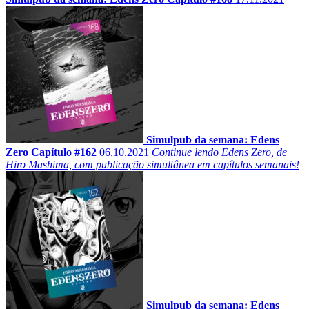
Simulpub da semana: Edens
Zero Capítulo #162
06.10.2021
Continue lendo Edens Zero, de
Hiro Mashima, com publicação simultânea em capítulos semanais!
Simulpub da semana: Edens