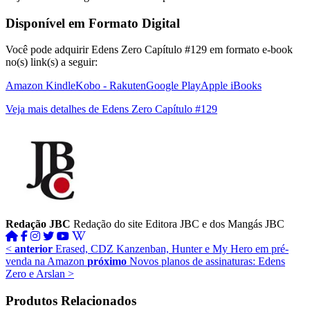
Disponível em Formato Digital
Você pode adquirir Edens Zero Capítulo #129 em formato e-book
no(s) link(s) a seguir:
Amazon Kindle
Kobo - Rakuten
Google Play
Apple iBooks
Veja mais detalhes de Edens Zero Capítulo #129
Redação JBC
Redação do site Editora JBC e dos Mangás JBC
<
anterior
Erased, CDZ Kanzenban, Hunter e My Hero em pré-
venda na Amazon
próximo
Novos planos de assinaturas: Edens
Zero e Arslan
>
Produtos Relacionados