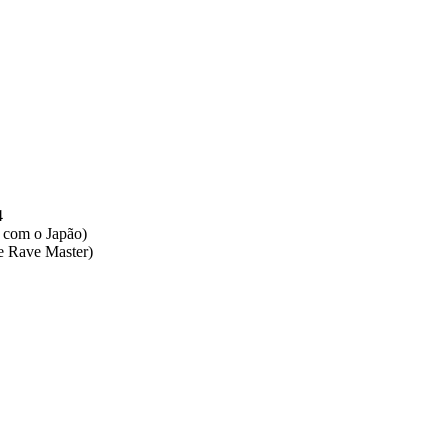
4
o com o Japão)
 e Rave Master)