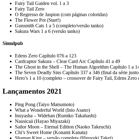
Fairy Tail Gaiden vol. 1 a 3
Fairy Tail Zero
O Regresso de Jaspion (com páginas coloridas)
The Flower Pot (Start!)
Gunsmith Cats 1 a 5 (completo/versão tanko)
Sakura Wars 1 a 6 (versão tanko)
Simulpub
Edens Zero Capítulo 076 a 123
Cardcaptor Sakura – Clear Card Arc Capítulo 41 a 49
The Ghost in the Shell – The Human Algorithm Capítulo 1 a 1
The Seven Deadly Sins Capítulo 337 a 346 (final da série junt
Hero’s 1 a 10 (completo – crossover de Fairy Tail, Edens Zero
Lançamentos 2021
Ping Pong (Taiyo Matsumoto)
What a Wonderful World (Inio Asano)
Inuyasha – Wideban (Rumiko Takahashi)
Nausicaä (Hayao Miyazaki)
Sailor Moon – Eternal Edition (Naoko Takeuchi)
Chi’s Sweet Home (Konami Kanata)
Shaman King – versão completa (Hiroyuki Takei)