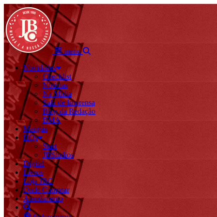
menu
Novidades
Checklist
Notícias
Na Mídia
Sala de Imprensa
Blog da Redação
BMA
Mangás
HQs
Start
JBStudios
Digital
Livros
Loja JBC
Onde Comprar
Atendimento
fechar menu