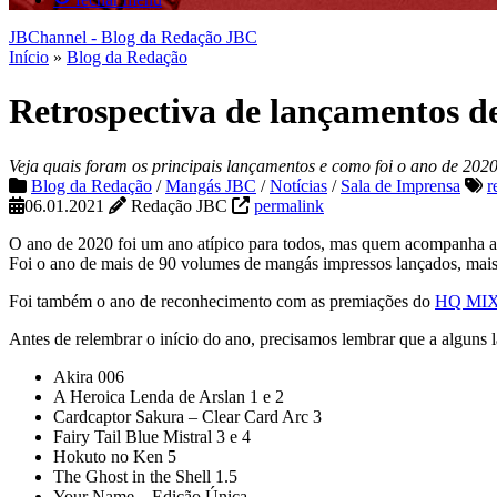
JBChannel - Blog da Redação JBC
Início
»
Blog da Redação
Retrospectiva de lançamentos d
Veja quais foram os principais lançamentos e como foi o ano de 202
Blog da Redação
/
Mangás JBC
/
Notícias
/
Sala de Imprensa
r
06.01.2021
Redação JBC
permalink
O ano de 2020 foi um ano atípico para todos, mas quem acompanha a
Foi o ano de mais de 90 volumes de mangás impressos lançados, mais 
Foi também o ano de reconhecimento com as premiações do
HQ MI
Antes de relembrar o início do ano, precisamos lembrar que a alguns
Akira 006
A Heroica Lenda de Arslan 1 e 2
Cardcaptor Sakura – Clear Card Arc 3
Fairy Tail Blue Mistral 3 e 4
Hokuto no Ken 5
The Ghost in the Shell 1.5
Your Name – Edição Única