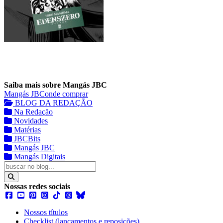
Saiba mais sobre Mangás JBC
Mangás JBC
onde comprar
BLOG DA REDAÇÃO
Na Redação
Novidades
Matérias
JBCBits
Mangás JBC
Mangás Digitais
Nossas redes sociais
Nossos títulos
Checklist (lançamentos e reposições)