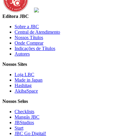
Editora JBC
Sobre a JBC
Central de Atendimento
Nossos Títulos
Onde Comprar
Indicações de Títulos
Autores
Nossos Sites
Loja LBC
Made in Japan
Hashitag
AkibaSpace
Nossos Selos
Checklists
Mangás JBC
JBStudios
Start
JBC Go Digital!