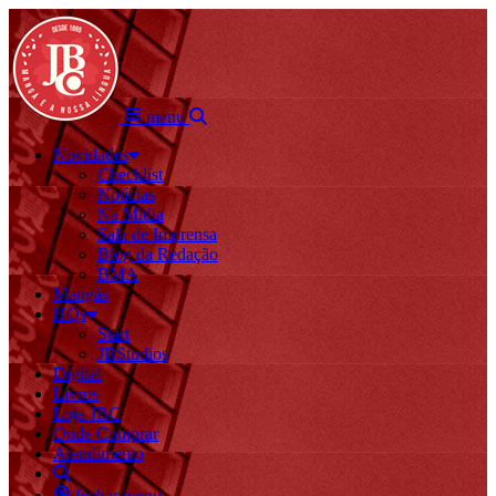
menu
Novidades
Checklist
Notícias
Na Mídia
Sala de Imprensa
Blog da Redação
BMA
Mangás
HQs
Start
JBStudios
Digital
Livros
Loja JBC
Onde Comprar
Atendimento
fechar menu