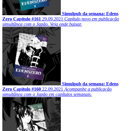
Simulpub da semana: Edens
Zero Capítulo #161
29.09.2021
Capítulo novo em publicação
simultânea com o Japão. Veja onde baixar.
Simulpub da semana: Edens
Zero Capítulo #160
22.09.2021
Acompanhe a publicação
simultânea com o Japão em capítulos semanais.