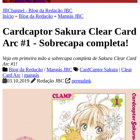
JBChannel - Blog da Redação JBC
Início
»
Blog da Redação
»
Mangás JBC
Cardcaptor Sakura Clear Card
Arc #1 - Sobrecapa completa!
Veja em primeira mão a sobrecapa completa de Sakura Clear Card
Arc #1!
Blog da Redação
/
Mangás JBC
CardCaptor Sakura
|
Clear
Card Arc
|
mangás
03.10.2019
Redação JBC
permalink