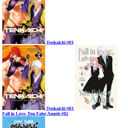
Tenkaichi #03
Tenkaichi #03
Fall in Love, You False Angels #02