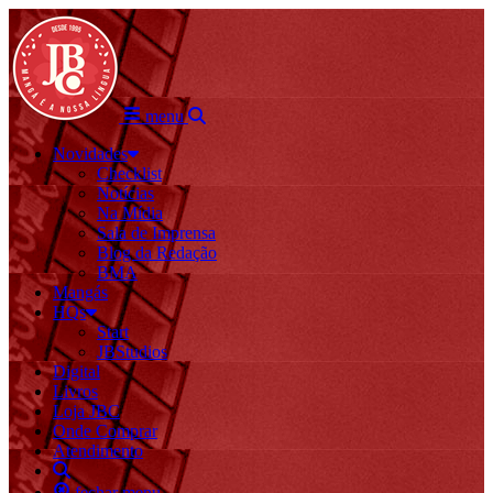
menu
Novidades
Checklist
Notícias
Na Mídia
Sala de Imprensa
Blog da Redação
BMA
Mangás
HQs
Start
JBStudios
Digital
Livros
Loja JBC
Onde Comprar
Atendimento
fechar menu