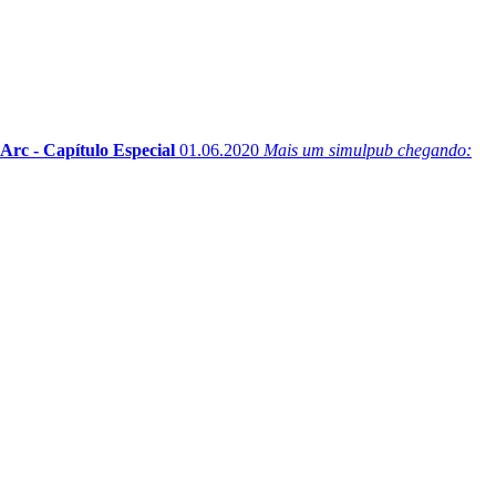
rc - Capítulo Especial
01.06.2020
Mais um simulpub chegando: