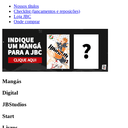
Nossos títulos
Checklist (lançamentos e reposições)
Loja JBC
Onde comprar
Mangás
Digital
JBStudios
Start
Livros