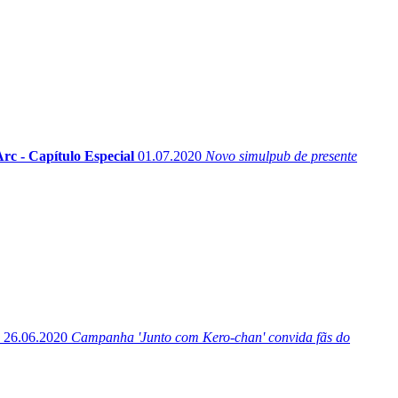
c - Capítulo Especial
01.07.2020
Novo simulpub de presente
26.06.2020
Campanha 'Junto com Kero-chan' convida fãs do