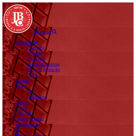
menu
Novidades
Checklist
Notícias
Na Mídia
Sala de Imprensa
Blog da Redação
BMA
Mangás
HQs
Start
JBStudios
Digital
Livros
Loja JBC
Onde Comprar
Atendimento
fechar menu