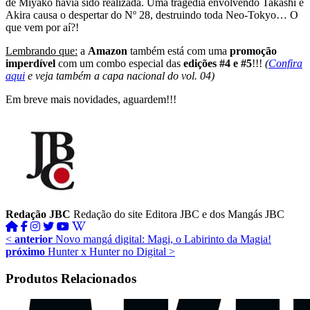
de Miyako havia sido realizada. Uma tragédia envolvendo Takashi e
Akira causa o despertar do Nº 28, destruindo toda Neo-Tokyo… O
que vem por aí?!
Lembrando que:
a
Amazon
também está com uma
promoção
imperdível
com um combo especial das
edições #4 e #5
!!!
(
Confira
aqui
e veja também a capa nacional do vol. 04)
Em breve mais novidades, aguardem!!!
Redação JBC
Redação do site Editora JBC e dos Mangás JBC
<
anterior
Novo mangá digital: Magi, o Labirinto da Magia!
próximo
Hunter x Hunter no Digital
>
Produtos Relacionados