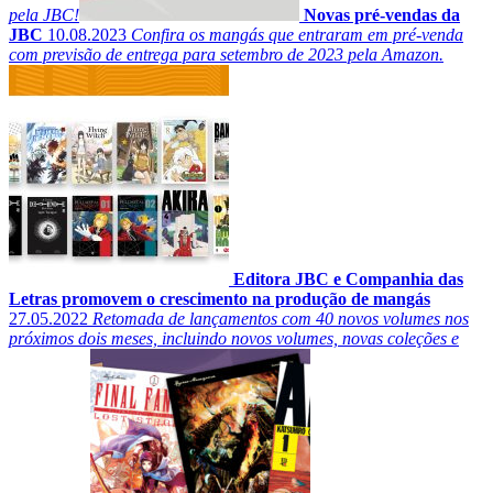
pela JBC!
Novas pré-vendas da
JBC
10.08.2023
Confira os mangás que entraram em pré-venda
com previsão de entrega para setembro de 2023 pela Amazon.
Editora JBC e Companhia das
Letras promovem o crescimento na produção de mangás
27.05.2022
Retomada de lançamentos com 40 novos volumes nos
próximos dois meses, incluindo novos volumes, novas coleções e