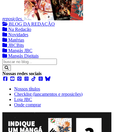
reposições.
BLOG DA REDAÇÃO
Na Redação
Novidades
Matérias
JBCBits
Mangás JBC
Mangás Digitais
Nossas redes sociais
Nossos títulos
Checklist (lançamentos e reposições)
Loja JBC
Onde comprar