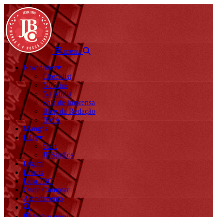
menu
Novidades
Checklist
Notícias
Na Mídia
Sala de Imprensa
Blog da Redação
BMA
Mangás
HQs
Start
JBStudios
Digital
Livros
Loja JBC
Onde Comprar
Atendimento
fechar menu