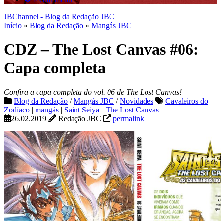
JBChannel - Blog da Redação JBC
Início
»
Blog da Redação
»
Mangás JBC
CDZ – The Lost Canvas #06:
Capa completa
Confira a capa completa do vol. 06 de The Lost Canvas!
Blog da Redação
/
Mangás JBC
/
Novidades
Cavaleiros do
Zodíaco
|
mangás
|
Saint Seiya - The Lost Canvas
26.02.2019
Redação JBC
permalink