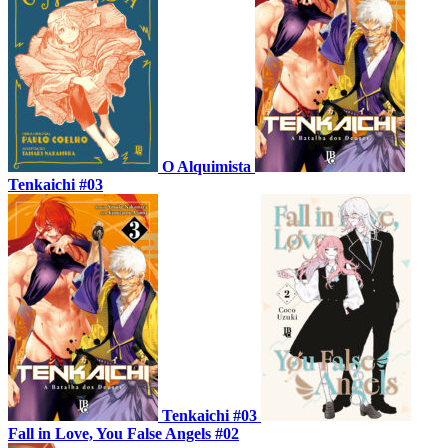
O Alquimista
Tenkaichi #03
Tenkaichi #03
Fall in Love, You False Angels #02