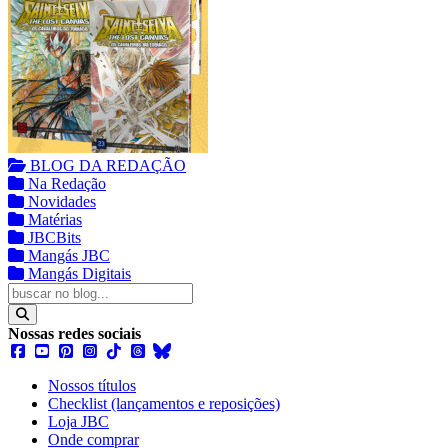
BLOG DA REDAÇÃO
Na Redação
Novidades
Matérias
JBCBits
Mangás JBC
Mangás Digitais
Nossas redes sociais
Nossos títulos
Checklist (lançamentos e reposições)
Loja JBC
Onde comprar