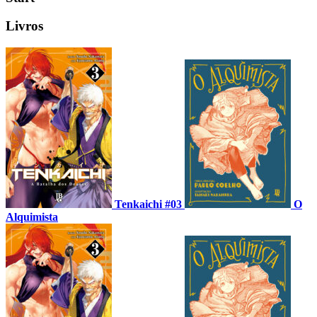
Livros
Tenkaichi #03
O
Alquimista