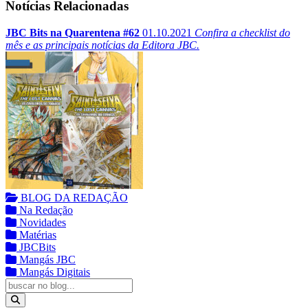
Notícias Relacionadas
JBC Bits na Quarentena #62
01.10.2021
Confira a checklist do
mês e as principais notícias da Editora JBC.
BLOG DA REDAÇÃO
Na Redação
Novidades
Matérias
JBCBits
Mangás JBC
Mangás Digitais