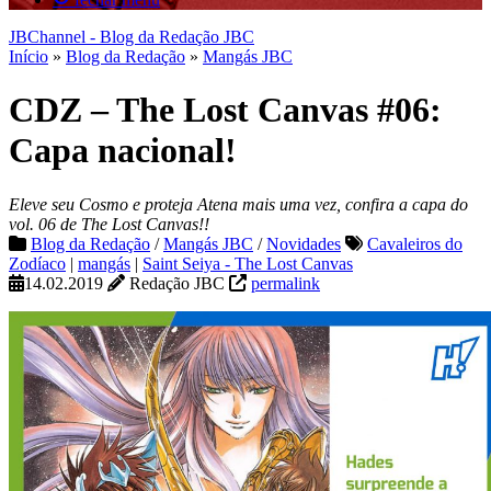
JBChannel - Blog da Redação JBC
Início
»
Blog da Redação
»
Mangás JBC
CDZ – The Lost Canvas #06:
Capa nacional!
Eleve seu Cosmo e proteja Atena mais uma vez, confira a capa do
vol. 06 de The Lost Canvas!!
Blog da Redação
/
Mangás JBC
/
Novidades
Cavaleiros do
Zodíaco
|
mangás
|
Saint Seiya - The Lost Canvas
14.02.2019
Redação JBC
permalink