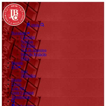
menu
Novidades
Checklist
Notícias
Na Mídia
Sala de Imprensa
Blog da Redação
BMA
Mangás
HQs
Start
JBStudios
Digital
Livros
Loja JBC
Onde Comprar
Atendimento
fechar menu