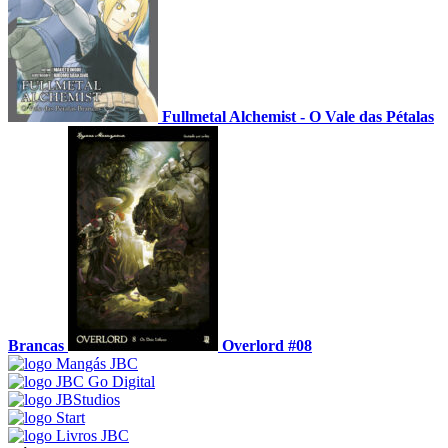
Fullmetal Alchemist - O Vale das Pétalas
Brancas
Overlord #08