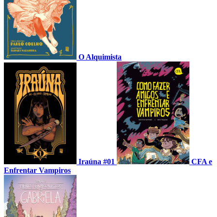
O Alquimista
Iraúna #01
CFA e
Enfrentar Vampiros