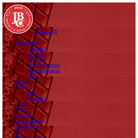
menu
Novidades
Checklist
Notícias
Na Mídia
Sala de Imprensa
Blog da Redação
BMA
Mangás
HQs
Start
JBStudios
Digital
Livros
Loja JBC
Onde Comprar
Atendimento
fechar menu