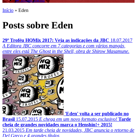
Início
»
Eden
Posts sobre Eden
29º Troféu HQMix 2017: Veja as indicações da JBC
18.07.2017
A Editora JBC concorre em 7 categorias e com vários mangás,
entre eles está The Ghost in the Shell, obra de Shirow Masamune.
'Eden' volta a ser publicado no
Brasil
15.07.2015
E chega em um novo formato exclusivo!
Tarde
cheia de grandes novidades marca o Henshin!+ 2015!
21.03.2015
Em tarde cheia de novidades, JBC anuncia o retorno de
Del Greco e 4 grandes títulos