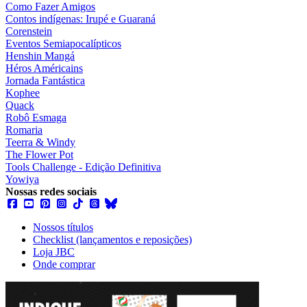
Como Fazer Amigos
Contos indígenas: Irupé e Guaraná
Corenstein
Eventos Semiapocalípticos
Henshin Mangá
Héros Américains
Jornada Fantástica
Kophee
Quack
Robô Esmaga
Romaria
Teerra & Windy
The Flower Pot
Tools Challenge - Edição Definitiva
Yowiya
Nossas redes sociais
Nossos títulos
Checklist (lançamentos e reposições)
Loja JBC
Onde comprar