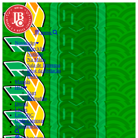
menu
Novidades
Checklist
Notícias
Na Mídia
Sala de Imprensa
Blog da Redação
BMA
Mangás
HQs
Start
JBStudios
Digital
Livros
Loja JBC
Onde Comprar
Atendimento
fechar menu