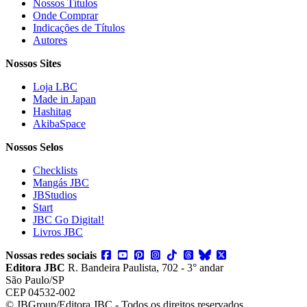
Nossos Títulos
Onde Comprar
Indicações de Títulos
Autores
Nossos Sites
Loja LBC
Made in Japan
Hashitag
AkibaSpace
Nossos Selos
Checklists
Mangás JBC
JBStudios
Start
JBC Go Digital!
Livros JBC
Nossas redes sociais
Editora JBC
R. Bandeira Paulista, 702 - 3° andar
São Paulo/SP
CEP 04532-002
© JBGroup/Editora JBC - Todos os direitos reservados