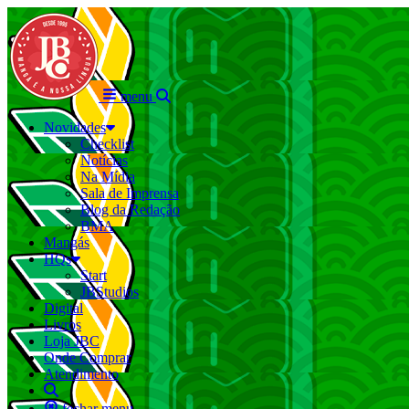
menu
Novidades
Checklist
Notícias
Na Mídia
Sala de Imprensa
Blog da Redação
BMA
Mangás
HQs
Start
JBStudios
Digital
Livros
Loja JBC
Onde Comprar
Atendimento
fechar menu