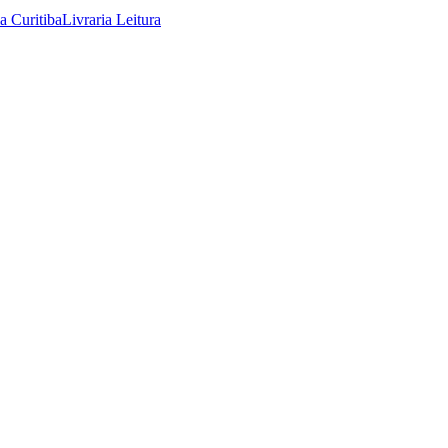
ia Curitiba
Livraria Leitura