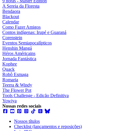
9 horas - Master Edition
A Sereia da Floresta
Bendaora
Blackout
Calendar
Como Fazer Amigos
Contos indígenas: Irupé e Guaraná
Corenstein
Eventos Semiapocalípticos
Henshin Mangá
Héros Américains
Jornada Fantástica
Kophee
Quack
Robô Esmaga
Romaria
Teerra & Windy
The Flower Pot
Tools Challenge - Edição Definitiva
Yowiya
Nossas redes sociais
Nossos títulos
Checklist (lançamentos e reposições)