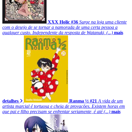
XXX Holic #36
Surge na loja uma cliente
com o desejo de se tornar a namorada de uma certa pessoa a
qualquer custo. Independente da resposta de Watanuki, (...)
mais
detalhes
Ranma ½ #21
A vida de um
artista marcial é tortuosa e cheia de provações. Existem horas em
que pai e filho precisam se enfrentar seriamente, é até (...)
mais