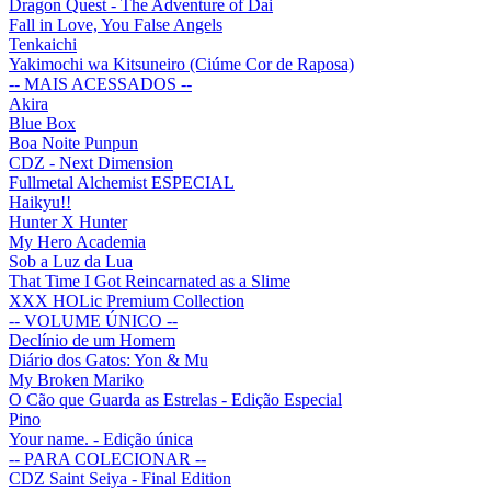
Dragon Quest - The Adventure of Dai
Fall in Love, You False Angels
Tenkaichi
Yakimochi wa Kitsuneiro (Ciúme Cor de Raposa)
-- MAIS ACESSADOS --
Akira
Blue Box
Boa Noite Punpun
CDZ - Next Dimension
Fullmetal Alchemist ESPECIAL
Haikyu!!
Hunter X Hunter
My Hero Academia
Sob a Luz da Lua
That Time I Got Reincarnated as a Slime
XXX HOLic Premium Collection
-- VOLUME ÚNICO --
Declínio de um Homem
Diário dos Gatos: Yon & Mu
My Broken Mariko
O Cão que Guarda as Estrelas - Edição Especial
Pino
Your name. - Edição única
-- PARA COLECIONAR --
CDZ Saint Seiya - Final Edition