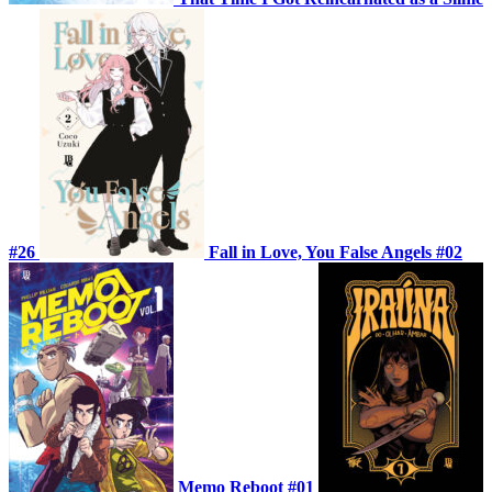
#26
Fall in Love, You False Angels #02
Memo Reboot #01