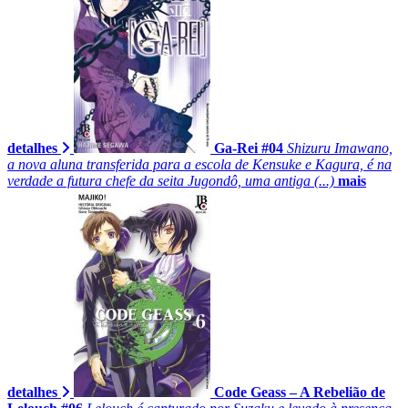
detalhes
Ga-Rei #04
Shizuru Imawano,
a nova aluna transferida para a escola de Kensuke e Kagura, é na
verdade a futura chefe da seita Jugondô, uma antiga (...)
mais
detalhes
Code Geass – A Rebelião de