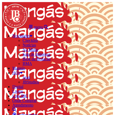
menu
Novidades
Checklist
Notícias
Na Mídia
Sala de Imprensa
Blog da Redação
BMA
Mangás
HQs
Start
JBStudios
Digital
Livros
Loja JBC
Onde Comprar
Atendimento
fechar menu