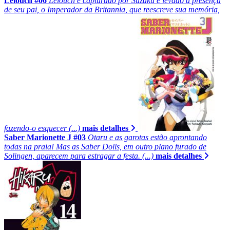
Lelouch #06
Lelouch é capturado por Suzaku e levado à presença
de seu pai, o Imperador da Britannia, que reescreve sua memória,
fazendo-o esquecer (...)
mais detalhes
Saber Marionette J #03
Otaru e as garotas estão aprontando
todas na praia! Mas as Saber Dolls, em outro plano furado de
Solingen, aparecem para estragar a festa. (...)
mais detalhes