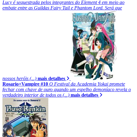
Lucy é sequestrada pelos integrantes do Element 4 em meio ao
embate entre as Guildas Fairy Tail e Phantom Lord. Será que
nossos heróis (...)
mais detalhes
Rosario+Vampire #10
O Festival da Academia Yokai promete
fechar com chave de ouro quando um espelho demoníaco revela o
verdadeiro interior de todos os (...)
mais detalhes