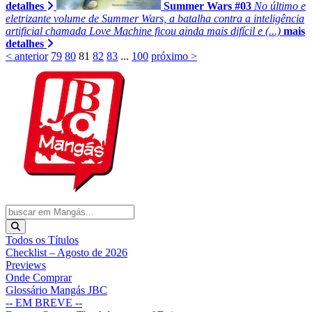
detalhes
Summer Wars #03
No último e
eletrizante volume de Summer Wars, a batalha contra a inteligência
artificial chamada Love Machine ficou ainda mais difícil e (...)
mais
detalhes
< anterior
79
80
81
82
83
...
100
próximo >
Todos os Títulos
Checklist – Agosto de 2026
Previews
Onde Comprar
Glossário Mangás JBC
-- EM BREVE --