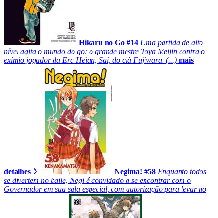
Hikaru no Go #14
Uma partida de alto
nível agita o mundo do go: o grande mestre Toya Meijin contra o
exímio jogador da Era Heian, Sai, do clã Fujiwara. (...)
mais
detalhes
Negima! #58
Enquanto todos
se divertem no baile, Negi é convidado a se encontrar com o
Governador em sua sala especial, com autorização para levar no