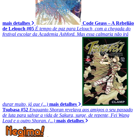
mais detalhes
Code Geass – A Rebelião
de Lelouch #05
É tempo de paz para Lelouch, com a chegada do
festival escolar da Academia Ashford. Mas essa calmaria não irá
durar muito, já que (...)
mais detalhes
Tsubasa #52
Enquanto Shoran revelava aos amigos o seu passado
de luta para salvar a vida de Sakura, surge, de repente, Fei Wang
Lead e o outro Shoran. (...)
mais detalhes