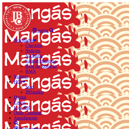
menu
Novidades
Checklist
Notícias
Na Mídia
Sala de Imprensa
Blog da Redação
BMA
Mangás
HQs
Start
JBStudios
Digital
Livros
Loja JBC
Onde Comprar
Atendimento
fechar menu