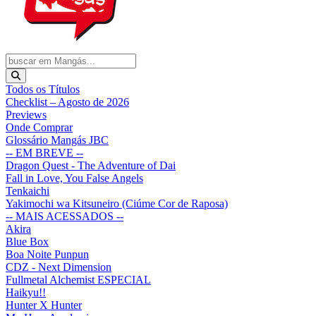
Todos os Títulos
Checklist – Agosto de 2026
Previews
Onde Comprar
Glossário Mangás JBC
-- EM BREVE --
Dragon Quest - The Adventure of Dai
Fall in Love, You False Angels
Tenkaichi
Yakimochi wa Kitsuneiro (Ciúme Cor de Raposa)
-- MAIS ACESSADOS --
Akira
Blue Box
Boa Noite Punpun
CDZ - Next Dimension
Fullmetal Alchemist ESPECIAL
Haikyu!!
Hunter X Hunter