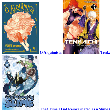
O Alquimista
Tenka
That Time I Got Reincarnated as a Slime 