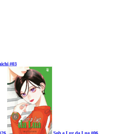
ichi #03
#26
Sob a Luz da Lua #06