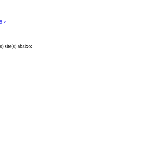
8
>
 site(s) abaixo: