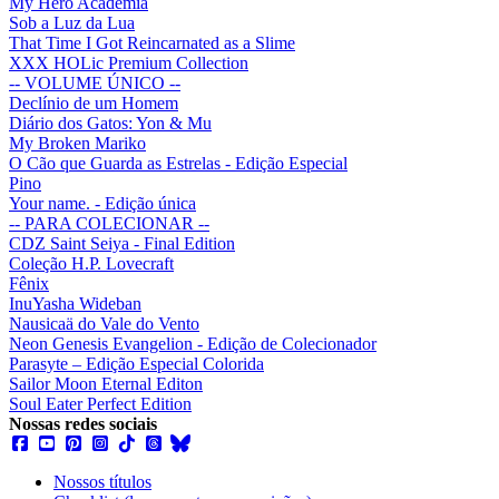
My Hero Academia
Sob a Luz da Lua
That Time I Got Reincarnated as a Slime
XXX HOLic Premium Collection
-- VOLUME ÚNICO --
Declínio de um Homem
Diário dos Gatos: Yon & Mu
My Broken Mariko
O Cão que Guarda as Estrelas - Edição Especial
Pino
Your name. - Edição única
-- PARA COLECIONAR --
CDZ Saint Seiya - Final Edition
Coleção H.P. Lovecraft
Fênix
InuYasha Wideban
Nausicaä do Vale do Vento
Neon Genesis Evangelion - Edição de Colecionador
Parasyte – Edição Especial Colorida
Sailor Moon Eternal Editon
Soul Eater Perfect Edition
Nossas redes sociais
Nossos títulos