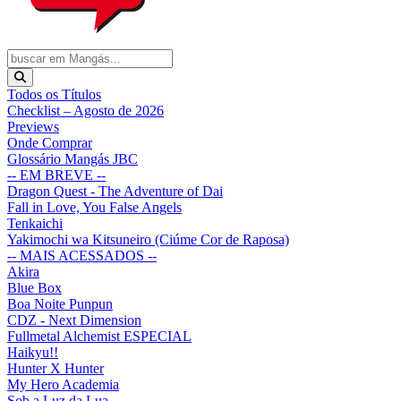
Todos os Títulos
Checklist – Agosto de 2026
Previews
Onde Comprar
Glossário Mangás JBC
-- EM BREVE --
Dragon Quest - The Adventure of Dai
Fall in Love, You False Angels
Tenkaichi
Yakimochi wa Kitsuneiro (Ciúme Cor de Raposa)
-- MAIS ACESSADOS --
Akira
Blue Box
Boa Noite Punpun
CDZ - Next Dimension
Fullmetal Alchemist ESPECIAL
Haikyu!!
Hunter X Hunter
My Hero Academia
Sob a Luz da Lua