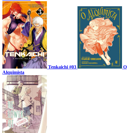
Tenkaichi #03
O
Alquimista