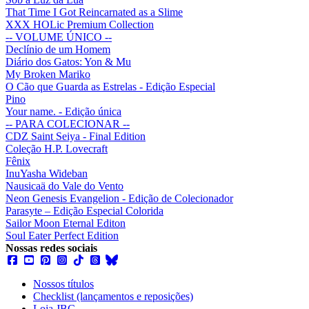
That Time I Got Reincarnated as a Slime
XXX HOLic Premium Collection
-- VOLUME ÚNICO --
Declínio de um Homem
Diário dos Gatos: Yon & Mu
My Broken Mariko
O Cão que Guarda as Estrelas - Edição Especial
Pino
Your name. - Edição única
-- PARA COLECIONAR --
CDZ Saint Seiya - Final Edition
Coleção H.P. Lovecraft
Fênix
InuYasha Wideban
Nausicaä do Vale do Vento
Neon Genesis Evangelion - Edição de Colecionador
Parasyte – Edição Especial Colorida
Sailor Moon Eternal Editon
Soul Eater Perfect Edition
Nossas redes sociais
Nossos títulos
Checklist (lançamentos e reposições)
Loja JBC