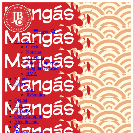
menu
Novidades
Checklist
Notícias
Na Mídia
Sala de Imprensa
Blog da Redação
BMA
Mangás
HQs
Start
JBStudios
Digital
Livros
Loja JBC
Onde Comprar
Atendimento
fechar menu