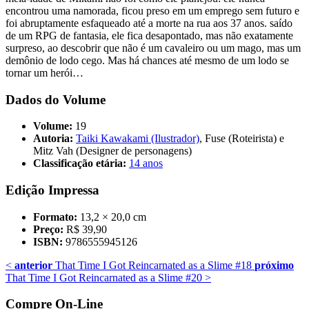
encontrou uma namorada, ficou preso em um emprego sem futuro e
foi abruptamente esfaqueado até a morte na rua aos 37 anos. saído
de um RPG de fantasia, ele fica desapontado, mas não exatamente
surpreso, ao descobrir que não é um cavaleiro ou um mago, mas um
demônio de lodo cego. Mas há chances até mesmo de um lodo se
tornar um herói…
Dados do Volume
Volume:
19
Autoria:
Taiki Kawakami (Ilustrador)
, Fuse (Roteirista) e
Mitz Vah (Designer de personagens)
Classificação etária:
14 anos
Edição Impressa
Formato:
13,2 × 20,0 cm
Preço:
R$ 39,90
ISBN:
9786555945126
<
anterior
That Time I Got Reincarnated as a Slime #18
próximo
That Time I Got Reincarnated as a Slime #20
>
Compre On-Line