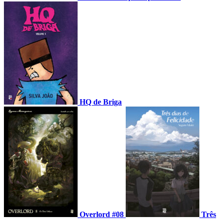
HQ de Briga
Overlord #08
Três