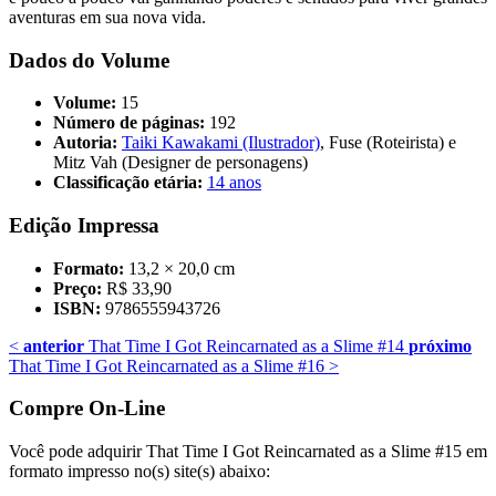
aventuras em sua nova vida.
Dados do Volume
Volume:
15
Número de páginas:
192
Autoria:
Taiki Kawakami (Ilustrador)
, Fuse (Roteirista) e
Mitz Vah (Designer de personagens)
Classificação etária:
14 anos
Edição Impressa
Formato:
13,2 × 20,0 cm
Preço:
R$ 33,90
ISBN:
9786555943726
<
anterior
That Time I Got Reincarnated as a Slime #14
próximo
That Time I Got Reincarnated as a Slime #16
>
Compre On-Line
Você pode adquirir That Time I Got Reincarnated as a Slime #15 em
formato impresso no(s) site(s) abaixo: