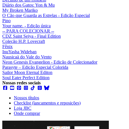
Diário dos Gatos: Yon & Mu
My Broken Mariko
O Cão que Guarda as Estrelas - Edição Especial
Pino
Your name. - Edição única
-- PARA COLECIONAR --
CDZ Saint Seiya - Final Edition
Coleção H.P. Lovecraft
Fênix
InuYasha Wideban
Nausicaä do Vale do Vento
Neon Genesis Evangelion - Edição de Colecionador
Parasyte – Edição Especial Colorida
Sailor Moon Eternal Editon
Soul Eater Perfect Edition
Nossas redes sociais
Nossos títulos
Checklist (lançamentos e reposições)
Loja JBC
Onde comprar