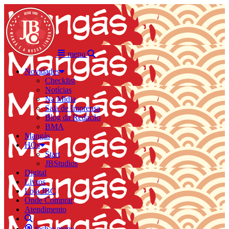
menu
Novidades
Checklist
Notícias
Na Mídia
Sala de Imprensa
Blog da Redação
BMA
Mangás
HQs
Start
JBStudios
Digital
Livros
Loja JBC
Onde Comprar
Atendimento
fechar menu