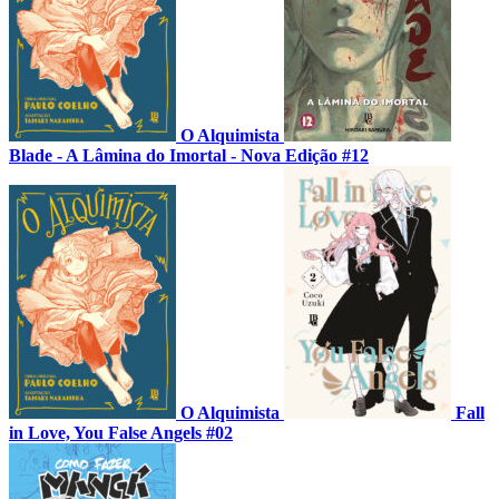
O Alquimista
Blade - A Lâmina do Imortal - Nova Edição #12
O Alquimista
Fall
in Love, You False Angels #02