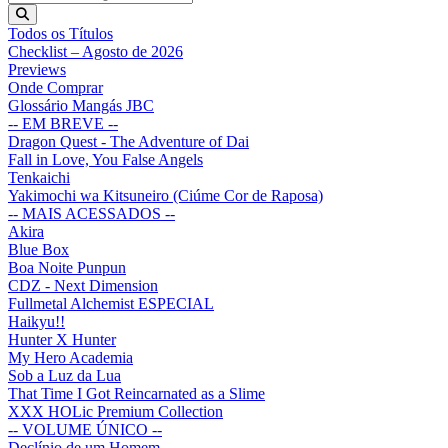
Todos os Títulos
Checklist – Agosto de 2026
Previews
Onde Comprar
Glossário Mangás JBC
-- EM BREVE --
Dragon Quest - The Adventure of Dai
Fall in Love, You False Angels
Tenkaichi
Yakimochi wa Kitsuneiro (Ciúme Cor de Raposa)
-- MAIS ACESSADOS --
Akira
Blue Box
Boa Noite Punpun
CDZ - Next Dimension
Fullmetal Alchemist ESPECIAL
Haikyu!!
Hunter X Hunter
My Hero Academia
Sob a Luz da Lua
That Time I Got Reincarnated as a Slime
XXX HOLic Premium Collection
-- VOLUME ÚNICO --
Declínio de um Homem