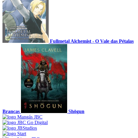
Fullmetal Alchemist - O Vale das Pétalas
Brancas
Shōgun