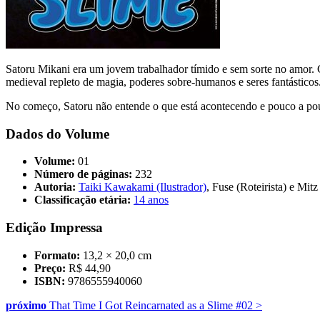
Satoru Mikani era um jovem trabalhador tímido e sem sorte no amor.
medieval repleto de magia, poderes sobre-humanos e seres fantásticos
No começo, Satoru não entende o que está acontecendo e pouco a pou
Dados do Volume
Volume:
01
Número de páginas:
232
Autoria:
Taiki Kawakami (Ilustrador)
, Fuse (Roteirista) e Mi
Classificação etária:
14 anos
Edição Impressa
Formato:
13,2 × 20,0 cm
Preço:
R$ 44,90
ISBN:
9786555940060
próximo
That Time I Got Reincarnated as a Slime #02
>