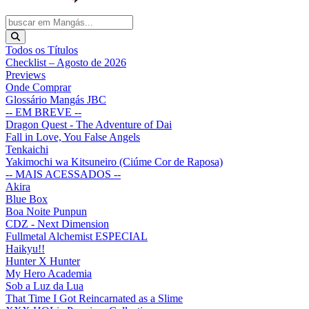
Todos os Títulos
Checklist – Agosto de 2026
Previews
Onde Comprar
Glossário Mangás JBC
-- EM BREVE --
Dragon Quest - The Adventure of Dai
Fall in Love, You False Angels
Tenkaichi
Yakimochi wa Kitsuneiro (Ciúme Cor de Raposa)
-- MAIS ACESSADOS --
Akira
Blue Box
Boa Noite Punpun
CDZ - Next Dimension
Fullmetal Alchemist ESPECIAL
Haikyu!!
Hunter X Hunter
My Hero Academia
Sob a Luz da Lua
That Time I Got Reincarnated as a Slime