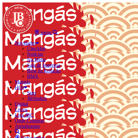
menu
Novidades
Checklist
Notícias
Na Mídia
Sala de Imprensa
Blog da Redação
BMA
Mangás
HQs
Start
JBStudios
Digital
Livros
Loja JBC
Onde Comprar
Atendimento
fechar menu