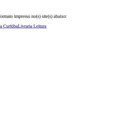
rmato impresso no(s) site(s) abaixo:
ia Curitiba
Livraria Leitura