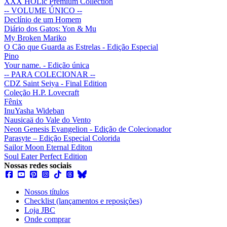
XXX HOLic Premium Collection
-- VOLUME ÚNICO --
Declínio de um Homem
Diário dos Gatos: Yon & Mu
My Broken Mariko
O Cão que Guarda as Estrelas - Edição Especial
Pino
Your name. - Edição única
-- PARA COLECIONAR --
CDZ Saint Seiya - Final Edition
Coleção H.P. Lovecraft
Fênix
InuYasha Wideban
Nausicaä do Vale do Vento
Neon Genesis Evangelion - Edição de Colecionador
Parasyte – Edição Especial Colorida
Sailor Moon Eternal Editon
Soul Eater Perfect Edition
Nossas redes sociais
Nossos títulos
Checklist (lançamentos e reposições)
Loja JBC
Onde comprar