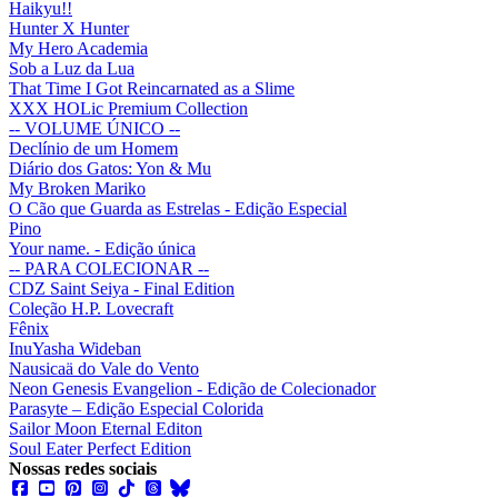
Haikyu!!
Hunter X Hunter
My Hero Academia
Sob a Luz da Lua
That Time I Got Reincarnated as a Slime
XXX HOLic Premium Collection
-- VOLUME ÚNICO --
Declínio de um Homem
Diário dos Gatos: Yon & Mu
My Broken Mariko
O Cão que Guarda as Estrelas - Edição Especial
Pino
Your name. - Edição única
-- PARA COLECIONAR --
CDZ Saint Seiya - Final Edition
Coleção H.P. Lovecraft
Fênix
InuYasha Wideban
Nausicaä do Vale do Vento
Neon Genesis Evangelion - Edição de Colecionador
Parasyte – Edição Especial Colorida
Sailor Moon Eternal Editon
Soul Eater Perfect Edition
Nossas redes sociais