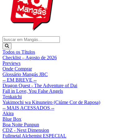
Todos os Títulos
Checklist – Agosto de 2026
Previews
Onde Comprar
Glossário Mangás JBC
-- EM BREVE --
Dragon Quest - The Adventure of Dai
Fall in Love, You False Angels
Tenkaichi
Yakimochi wa Kitsuneiro (Ciúme Cor de Raposa)
-- MAIS ACESSADOS --
Akira
Blue Box
Boa Noite Punpun
CDZ - Next Dimension
Fullmetal Alchemist ESPECIAL