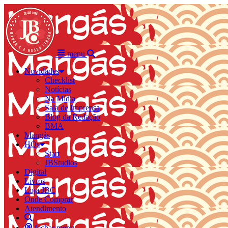
menu
Novidades
Checklist
Notícias
Na Mídia
Sala de Imprensa
Blog da Redação
BMA
Mangás
HQs
Start
JBStudios
Digital
Livros
Loja JBC
Onde Comprar
Atendimento
fechar menu