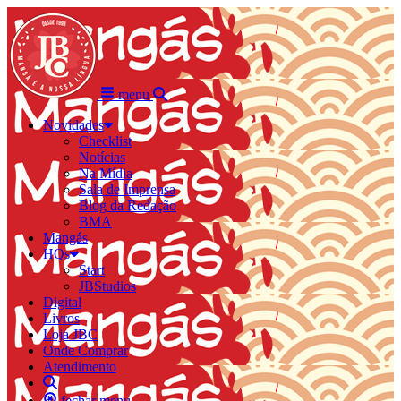
menu
Novidades
Checklist
Notícias
Na Mídia
Sala de Imprensa
Blog da Redação
BMA
Mangás
HQs
Start
JBStudios
Digital
Livros
Loja JBC
Onde Comprar
Atendimento
fechar menu