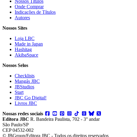
Nossos Títulos
Onde Comprar
Indicações de Títulos
Autores
Nossos Sites
Loja LBC
Made in Japan
Hashitag
AkibaSpace
Nossos Selos
Checklists
Mangás JBC
JBStudios
Start
JBC Go Digital!
Livros JBC
Nossas redes sociais
Editora JBC
R. Bandeira Paulista, 702 - 3° andar
São Paulo/SP
CEP 04532-002
© JBGroup/Editora JBC - Todos os direitos reservados