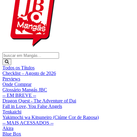
Todos os Títulos
Checklist – Agosto de 2026
Previews
Onde Comprar
Glossário Mangás JBC
-- EM BREVE --
Dragon Quest - The Adventure of Dai
Fall in Love, You False Angels
Tenkaichi
Yakimochi wa Kitsuneiro (Ciúme Cor de Raposa)
-- MAIS ACESSADOS --
Akira
Blue Box