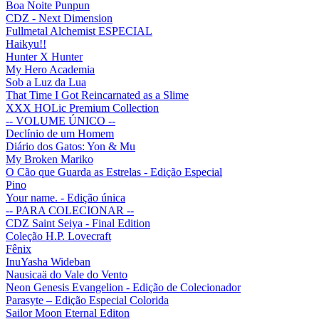
Boa Noite Punpun
CDZ - Next Dimension
Fullmetal Alchemist ESPECIAL
Haikyu!!
Hunter X Hunter
My Hero Academia
Sob a Luz da Lua
That Time I Got Reincarnated as a Slime
XXX HOLic Premium Collection
-- VOLUME ÚNICO --
Declínio de um Homem
Diário dos Gatos: Yon & Mu
My Broken Mariko
O Cão que Guarda as Estrelas - Edição Especial
Pino
Your name. - Edição única
-- PARA COLECIONAR --
CDZ Saint Seiya - Final Edition
Coleção H.P. Lovecraft
Fênix
InuYasha Wideban
Nausicaä do Vale do Vento
Neon Genesis Evangelion - Edição de Colecionador
Parasyte – Edição Especial Colorida
Sailor Moon Eternal Editon