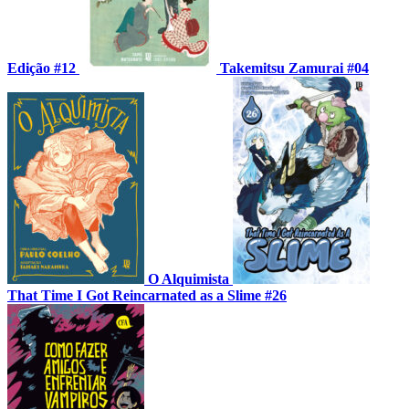
Edição #12
Takemitsu Zamurai #04
O Alquimista
That Time I Got Reincarnated as a Slime #26