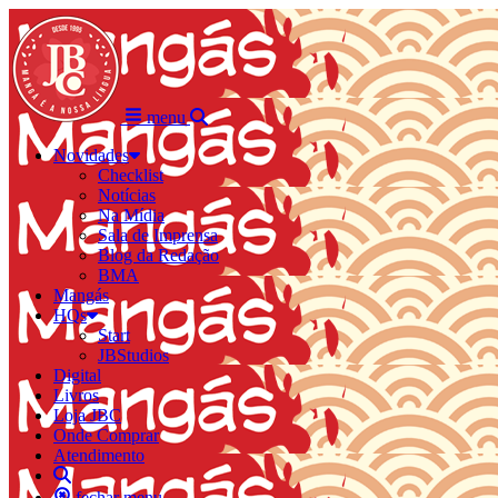
menu
Novidades
Checklist
Notícias
Na Mídia
Sala de Imprensa
Blog da Redação
BMA
Mangás
HQs
Start
JBStudios
Digital
Livros
Loja JBC
Onde Comprar
Atendimento
fechar menu