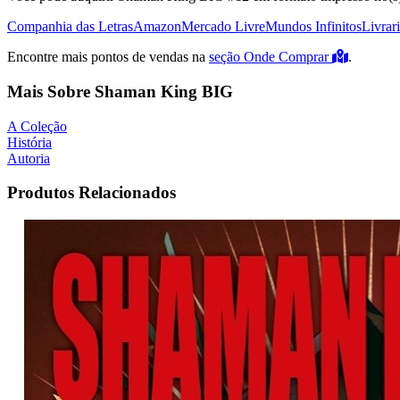
Companhia das Letras
Amazon
Mercado Livre
Mundos Infinitos
Livrar
Encontre mais pontos de vendas na
seção Onde Comprar
.
Mais Sobre Shaman King BIG
A Coleção
História
Autoria
Produtos Relacionados