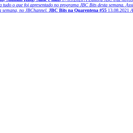
a tudo o que foi apresentado no programa JBC Bits desta semana. As
 da semana, no JBChannel.
JBC Bits na Quarentena #55
13.08.2021
A