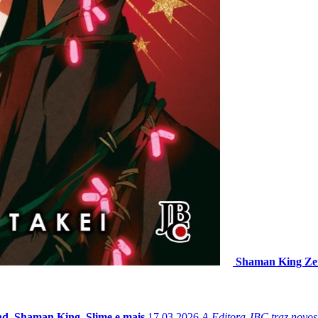
Shaman King Ze
d, Shaman King, Slime e mais
17.03.2026
A Editora JBC traz novos 