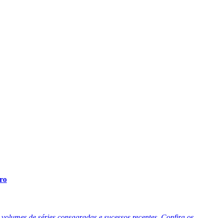
ro
volumes de séries consagradas e sucessos recentes. Confira os