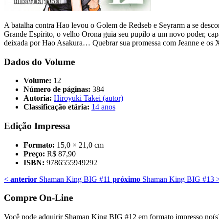
A batalha contra Hao levou o Golem de Redseb e Seyrarm a se descon
Grande Espírito, o velho Orona guia seu pupilo a um novo poder, capa
deixada por Hao Asakura… Quebrar sua promessa com Jeanne e os X
Dados do Volume
Volume:
12
Número de páginas:
384
Autoria:
Hiroyuki Takei (autor)
Classificação etária:
14 anos
Edição Impressa
Formato:
15,0 × 21,0 cm
Preço:
R$ 87,90
ISBN:
9786555949292
<
anterior
Shaman King BIG #11
próximo
Shaman King BIG #13
Compre On-Line
Você pode adquirir Shaman King BIG #12 em formato impresso no(s) 