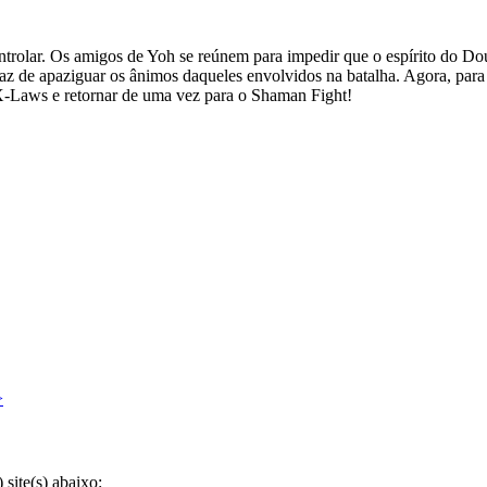
trolar. Os amigos de Yoh se reúnem para impedir que o espírito do D
z de apaziguar os ânimos daqueles envolvidos na batalha. Agora, para 
-Laws e retornar de uma vez para o Shaman Fight!
>
site(s) abaixo: