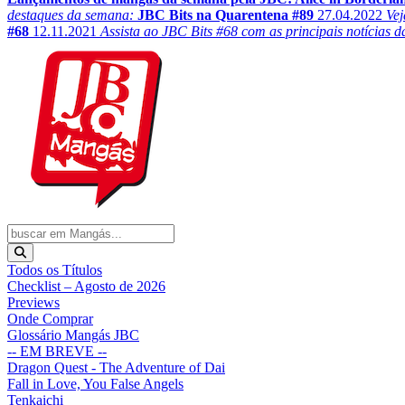
destaques da semana:
JBC Bits na Quarentena #89
27.04.2022
Vej
#68
12.11.2021
Assista ao JBC Bits #68 com as principais notícias
Todos os Títulos
Checklist – Agosto de 2026
Previews
Onde Comprar
Glossário Mangás JBC
-- EM BREVE --
Dragon Quest - The Adventure of Dai
Fall in Love, You False Angels
Tenkaichi