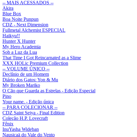
-- MAIS ACESSADOS --
Akira
Blue Box
Boa Noite Punpun
CDZ - Next Dimension
Fullmetal Alchemist ESPECIAL
Haikyu!!
Hunter X Hunter
My Hero Academia
Sob a Luz da Lua
That Time I Got Reincarnated as a Slime
XXX HOLic Premium Collection
-- VOLUME ÚNICO --
Declínio de um Homem
Diário dos Gatos: Yon & Mu
My Broken Mariko
O Cão que Guarda as Estrelas - Edição Especial
Pino
Your name. - Edição única
-- PARA COLECIONAR --
CDZ Saint Seiya - Final Edition
Coleção H.P. Lovecraft
Fênix
InuYasha Wideban
Nausicaä do Vale do Vento