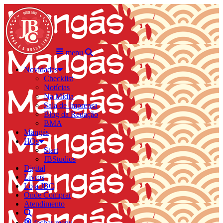
menu
Novidades
Checklist
Notícias
Na Mídia
Sala de Imprensa
Blog da Redação
BMA
Mangás
HQs
Start
JBStudios
Digital
Livros
Loja JBC
Onde Comprar
Atendimento
fechar menu