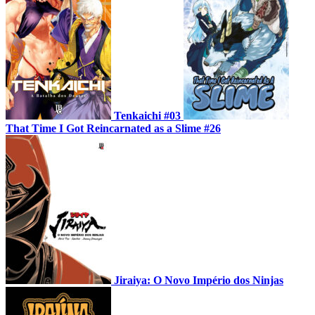
Tenkaichi #03
That Time I Got Reincarnated as a Slime #26
Jiraiya: O Novo Império dos Ninjas