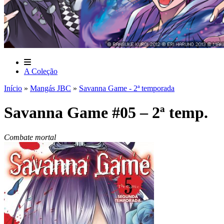
A Coleção
Início
»
Mangás JBC
»
Savanna Game - 2ª temporada
Savanna Game #05 – 2ª temp.
Combate mortal