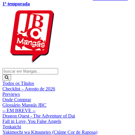
1ª temporada
Todos os Títulos
Checklist – Agosto de 2026
Previews
Onde Comprar
Glossário Mangás JBC
-- EM BREVE --
Dragon Quest - The Adventure of Dai
Fall in Love, You False Angels
Tenkaichi
Yakimochi wa Kitsuneiro (Ciúme Cor de Raposa)