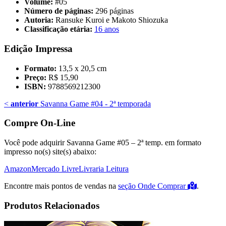
Volume:
#05
Número de páginas:
296 páginas
Autoria:
Ransuke Kuroi e Makoto Shiozuka
Classificação etária:
16 anos
Edição Impressa
Formato:
13,5 x 20,5 cm
Preço:
R$ 15,90
ISBN:
9788569212300
<
anterior
Savanna Game #04 - 2ª temporada
Compre On-Line
Você pode adquirir Savanna Game #05 – 2ª temp. em formato
impresso no(s) site(s) abaixo:
Amazon
Mercado Livre
Livraria Leitura
Encontre mais pontos de vendas na
seção Onde Comprar
.
Produtos Relacionados