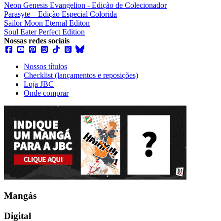
Neon Genesis Evangelion - Edição de Colecionador
Parasyte – Edição Especial Colorida
Sailor Moon Eternal Editon
Soul Eater Perfect Edition
Nossas redes sociais
Nossos títulos
Checklist (lançamentos e reposições)
Loja JBC
Onde comprar
Mangás
Digital