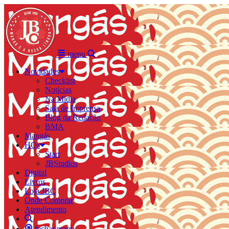
menu
Novidades
Checklist
Notícias
Na Mídia
Sala de Imprensa
Blog da Redação
BMA
Mangás
HQs
Start
JBStudios
Digital
Livros
Loja JBC
Onde Comprar
Atendimento
fechar menu