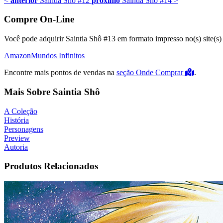
<
anterior
Saintia Shô #12
próximo
Saintia Shô #14
>
Compre On-Line
Você pode adquirir Saintia Shô #13 em formato impresso no(s) site(s)
Amazon
Mundos Infinitos
Encontre mais pontos de vendas na
seção Onde Comprar
.
Mais Sobre Saintia Shô
A Coleção
História
Personagens
Preview
Autoria
Produtos Relacionados