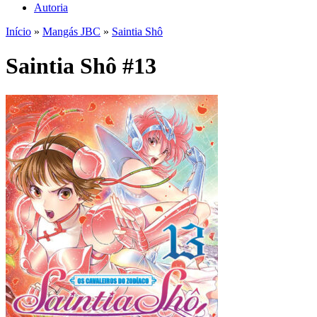
Autoria
Início
»
Mangás JBC
»
Saintia Shô
Saintia Shô #13