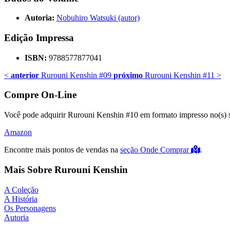
Autoria:
Nobuhiro Watsuki (autor)
Edição Impressa
ISBN:
9788577877041
<
anterior
Rurouni Kenshin #09
próximo
Rurouni Kenshin #11
>
Compre On-Line
Você pode adquirir Rurouni Kenshin #10 em formato impresso no(s) si
Amazon
Encontre mais pontos de vendas na
seção Onde Comprar
.
Mais Sobre Rurouni Kenshin
A Coleção
A História
Os Personagens
Autoria