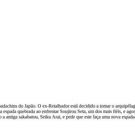
adachins do Japão. O ex-Retalhador está decidido a tomar o arquipélag
a espada quebrada ao enfrentar Soujirou Seta, um dos mais fiéis, e ag
do a antiga sakabatou, Seiku Arai, e pede que este faça uma nova espa