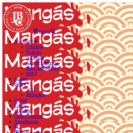
menu
Novidades
Checklist
Notícias
Na Mídia
Sala de Imprensa
Blog da Redação
BMA
Mangás
HQs
Start
JBStudios
Digital
Livros
Loja JBC
Onde Comprar
Atendimento
fechar menu