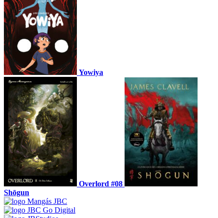
Yowiya
Overlord #08
Shōgun