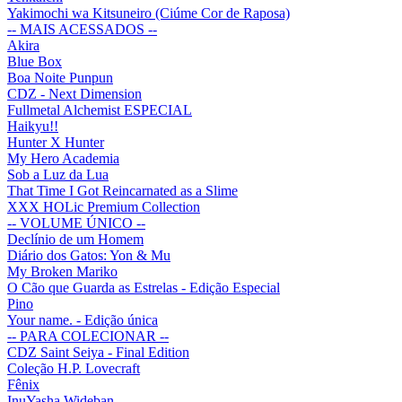
Yakimochi wa Kitsuneiro (Ciúme Cor de Raposa)
-- MAIS ACESSADOS --
Akira
Blue Box
Boa Noite Punpun
CDZ - Next Dimension
Fullmetal Alchemist ESPECIAL
Haikyu!!
Hunter X Hunter
My Hero Academia
Sob a Luz da Lua
That Time I Got Reincarnated as a Slime
XXX HOLic Premium Collection
-- VOLUME ÚNICO --
Declínio de um Homem
Diário dos Gatos: Yon & Mu
My Broken Mariko
O Cão que Guarda as Estrelas - Edição Especial
Pino
Your name. - Edição única
-- PARA COLECIONAR --
CDZ Saint Seiya - Final Edition
Coleção H.P. Lovecraft
Fênix
InuYasha Wideban