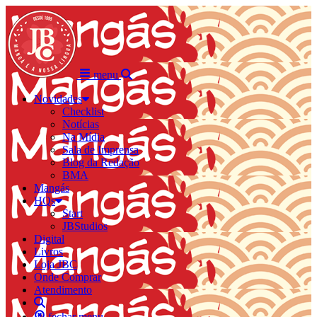
menu
Novidades
Checklist
Notícias
Na Mídia
Sala de Imprensa
Blog da Redação
BMA
Mangás
HQs
Start
JBStudios
Digital
Livros
Loja JBC
Onde Comprar
Atendimento
fechar menu