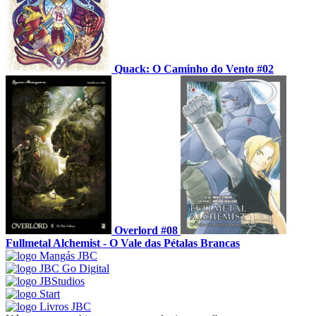
Quack: O Caminho do Vento #02
Overlord #08
Fullmetal Alchemist - O Vale das Pétalas Brancas