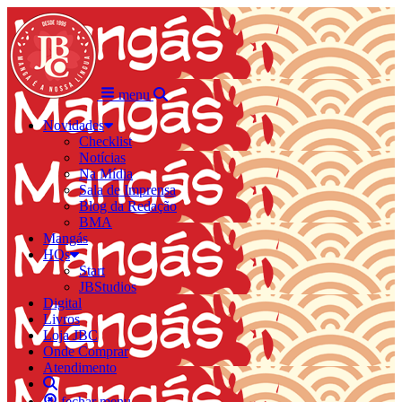
menu
Novidades
Checklist
Notícias
Na Mídia
Sala de Imprensa
Blog da Redação
BMA
Mangás
HQs
Start
JBStudios
Digital
Livros
Loja JBC
Onde Comprar
Atendimento
fechar menu