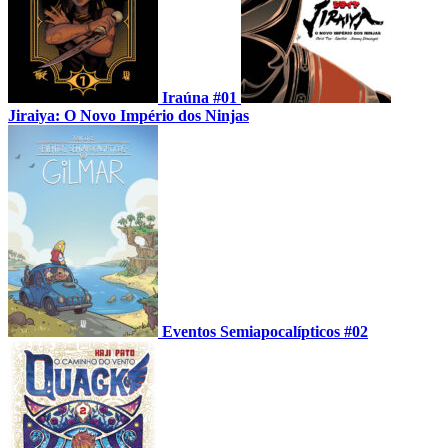
Iraúna #01
Jiraiya: O Novo Império dos Ninjas
Eventos Semiapocalípticos #02