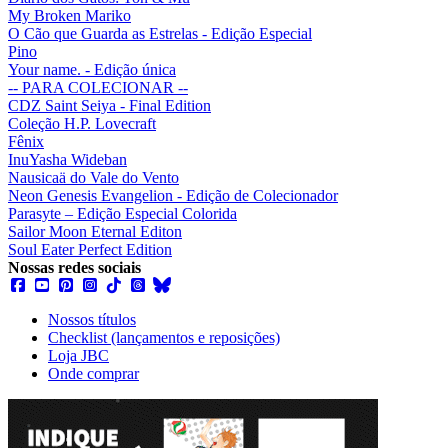
My Broken Mariko
O Cão que Guarda as Estrelas - Edição Especial
Pino
Your name. - Edição única
-- PARA COLECIONAR --
CDZ Saint Seiya - Final Edition
Coleção H.P. Lovecraft
Fênix
InuYasha Wideban
Nausicaä do Vale do Vento
Neon Genesis Evangelion - Edição de Colecionador
Parasyte – Edição Especial Colorida
Sailor Moon Eternal Editon
Soul Eater Perfect Edition
Nossas redes sociais
Nossos títulos
Checklist (lançamentos e reposições)
Loja JBC
Onde comprar