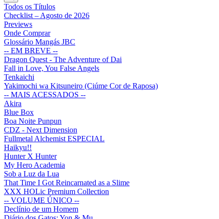
Todos os Títulos
Checklist – Agosto de 2026
Previews
Onde Comprar
Glossário Mangás JBC
-- EM BREVE --
Dragon Quest - The Adventure of Dai
Fall in Love, You False Angels
Tenkaichi
Yakimochi wa Kitsuneiro (Ciúme Cor de Raposa)
-- MAIS ACESSADOS --
Akira
Blue Box
Boa Noite Punpun
CDZ - Next Dimension
Fullmetal Alchemist ESPECIAL
Haikyu!!
Hunter X Hunter
My Hero Academia
Sob a Luz da Lua
That Time I Got Reincarnated as a Slime
XXX HOLic Premium Collection
-- VOLUME ÚNICO --
Declínio de um Homem
Diário dos Gatos: Yon & Mu