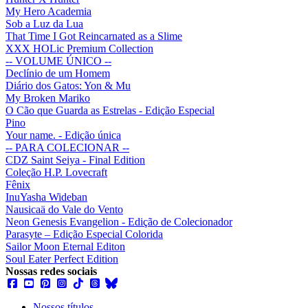
My Hero Academia
Sob a Luz da Lua
That Time I Got Reincarnated as a Slime
XXX HOLic Premium Collection
-- VOLUME ÚNICO --
Declínio de um Homem
Diário dos Gatos: Yon & Mu
My Broken Mariko
O Cão que Guarda as Estrelas - Edição Especial
Pino
Your name. - Edição única
-- PARA COLECIONAR --
CDZ Saint Seiya - Final Edition
Coleção H.P. Lovecraft
Fênix
InuYasha Wideban
Nausicaä do Vale do Vento
Neon Genesis Evangelion - Edição de Colecionador
Parasyte – Edição Especial Colorida
Sailor Moon Eternal Editon
Soul Eater Perfect Edition
Nossas redes sociais
Nossos títulos