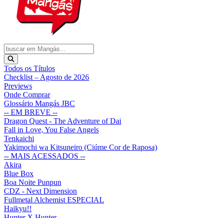
Todos os Títulos
Checklist – Agosto de 2026
Previews
Onde Comprar
Glossário Mangás JBC
-- EM BREVE --
Dragon Quest - The Adventure of Dai
Fall in Love, You False Angels
Tenkaichi
Yakimochi wa Kitsuneiro (Ciúme Cor de Raposa)
-- MAIS ACESSADOS --
Akira
Blue Box
Boa Noite Punpun
CDZ - Next Dimension
Fullmetal Alchemist ESPECIAL
Haikyu!!
Hunter X Hunter