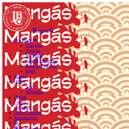
menu
Novidades
Checklist
Notícias
Na Mídia
Sala de Imprensa
Blog da Redação
BMA
Mangás
HQs
Start
JBStudios
Digital
Livros
Loja JBC
Onde Comprar
Atendimento
fechar menu