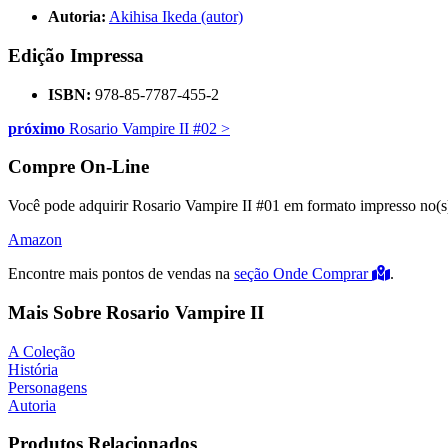
Autoria:
Akihisa Ikeda (autor)
Edição Impressa
ISBN:
978-85-7787-455-2
próximo
Rosario Vampire II #02
>
Compre On-Line
Você pode adquirir Rosario Vampire II #01 em formato impresso no(s) 
Amazon
Encontre mais pontos de vendas na
seção Onde Comprar
.
Mais Sobre Rosario Vampire II
A Coleção
História
Personagens
Autoria
Produtos Relacionados