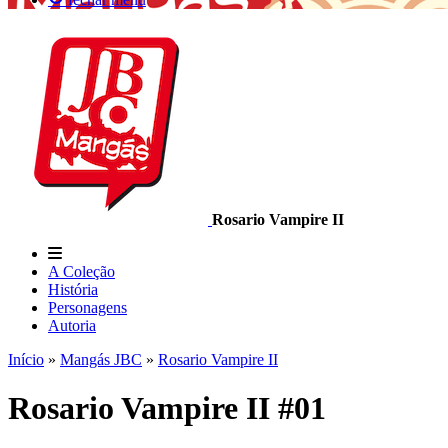
Rosario Vampire II
A Coleção
História
Personagens
Autoria
Início
»
Mangás JBC
»
Rosario Vampire II
Rosario Vampire II #01