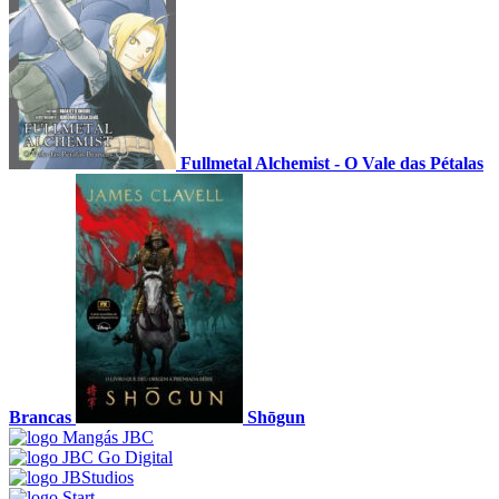
Fullmetal Alchemist - O Vale das Pétalas
Brancas
Shōgun