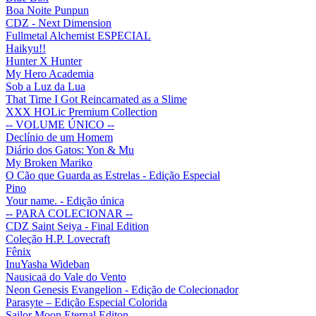
Boa Noite Punpun
CDZ - Next Dimension
Fullmetal Alchemist ESPECIAL
Haikyu!!
Hunter X Hunter
My Hero Academia
Sob a Luz da Lua
That Time I Got Reincarnated as a Slime
XXX HOLic Premium Collection
-- VOLUME ÚNICO --
Declínio de um Homem
Diário dos Gatos: Yon & Mu
My Broken Mariko
O Cão que Guarda as Estrelas - Edição Especial
Pino
Your name. - Edição única
-- PARA COLECIONAR --
CDZ Saint Seiya - Final Edition
Coleção H.P. Lovecraft
Fênix
InuYasha Wideban
Nausicaä do Vale do Vento
Neon Genesis Evangelion - Edição de Colecionador
Parasyte – Edição Especial Colorida
Sailor Moon Eternal Editon