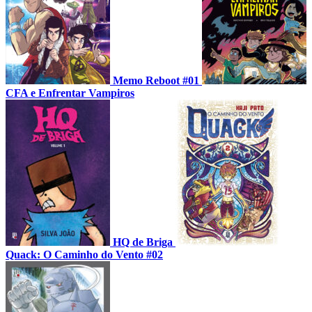
Memo Reboot #01
CFA e Enfrentar Vampiros
HQ de Briga
Quack: O Caminho do Vento #02