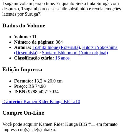
Tsugami voltam para o time. Enquanto Seiko trata Suruga com
desprezo, Tsugami parece se sentir substituído e revela emoções
latentes por Suruga?!
Dados do Volume
Volume:
11
Número de páginas:
384
Autoria:
Toshiki Inoue (Roteirista)
,
Hitotsu Yokoshima
(Desenhista)
e
Shotaro Ishinomori (Autor original)
Classificação etária:
16 anos
Edição Impressa
Formato:
13,2 × 20,0 cm
Preço:
R$ 74,90
ISBN:
9788545717034
<
anterior
Kamen Rider Kuuga BIG #10
Compre On-Line
Você pode adquirir Kamen Rider Kuuga BIG #11 em formato
impresso no(s) site(s) abaixo: