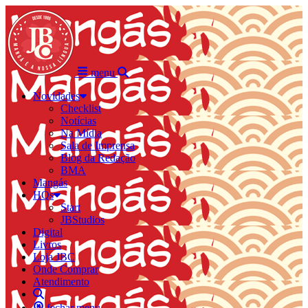
menu
Novidades
Checklist
Notícias
Na Mídia
Sala de Imprensa
Blog da Redação
BMA
Mangás
HQs
Start
JBStudios
Digital
Livros
Loja JBC
Onde Comprar
Atendimento
fechar menu