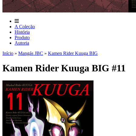
A Coleção
História
Produto
Autoria
Início
»
Mangás JBC
»
Kamen Rider Kuuga BIG
Kamen Rider Kuuga BIG #11