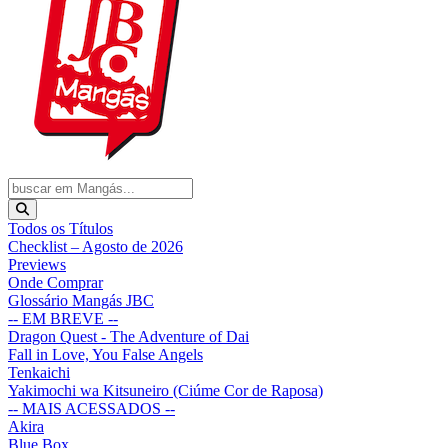
Todos os Títulos
Checklist – Agosto de 2026
Previews
Onde Comprar
Glossário Mangás JBC
-- EM BREVE --
Dragon Quest - The Adventure of Dai
Fall in Love, You False Angels
Tenkaichi
Yakimochi wa Kitsuneiro (Ciúme Cor de Raposa)
-- MAIS ACESSADOS --
Akira
Blue Box