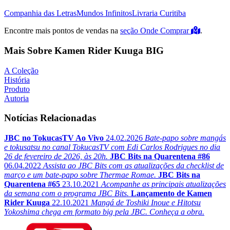
Companhia das Letras
Mundos Infinitos
Livraria Curitiba
Encontre mais pontos de vendas na
seção Onde Comprar
.
Mais Sobre Kamen Rider Kuuga BIG
A Coleção
História
Produto
Autoria
Notícias Relacionadas
JBC no TokucasTV Ao Vivo
24.02.2026
Bate-papo sobre mangás
e tokusatsu no canal TokucasTV com Edi Carlos Rodrigues no dia
26 de fevereiro de 2026, às 20h.
JBC Bits na Quarentena #86
06.04.2022
Assista ao JBC Bits com as atualizações da checklist de
março e um bate-papo sobre Thermae Romae.
JBC Bits na
Quarentena #65
23.10.2021
Acompanhe as principais atualizações
da semana com o programa JBC Bits.
Lançamento de Kamen
Rider Kuuga
22.10.2021
Mangá de Toshiki Inoue e Hitotsu
Yokoshima chega em formato big pela JBC. Conheça a obra.