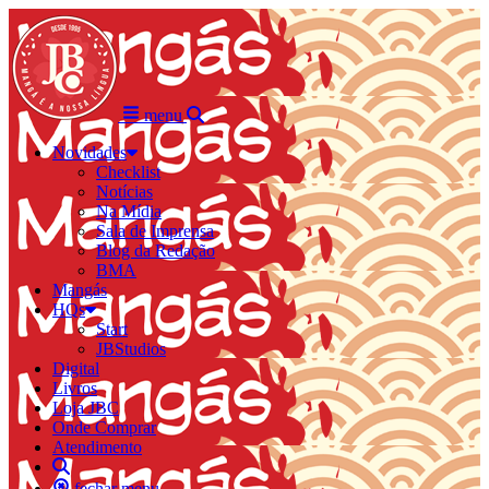
menu
Novidades
Checklist
Notícias
Na Mídia
Sala de Imprensa
Blog da Redação
BMA
Mangás
HQs
Start
JBStudios
Digital
Livros
Loja JBC
Onde Comprar
Atendimento
fechar menu