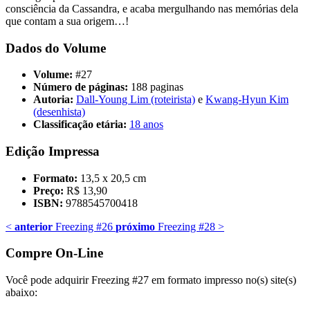
consciência da Cassandra, e acaba mergulhando nas memórias dela
que contam a sua origem…!
Dados do Volume
Volume:
#27
Número de páginas:
188 paginas
Autoria:
Dall-Young Lim (roteirista)
e
Kwang-Hyun Kim
(desenhista)
Classificação etária:
18 anos
Edição Impressa
Formato:
13,5 x 20,5 cm
Preço:
R$ 13,90
ISBN:
9788545700418
<
anterior
Freezing #26
próximo
Freezing #28
>
Compre On-Line
Você pode adquirir Freezing #27 em formato impresso no(s) site(s)
abaixo: