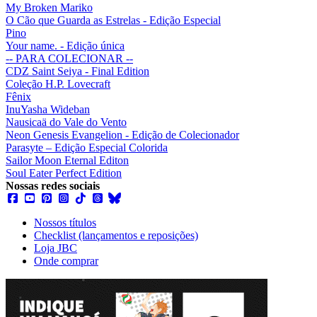
My Broken Mariko
O Cão que Guarda as Estrelas - Edição Especial
Pino
Your name. - Edição única
-- PARA COLECIONAR --
CDZ Saint Seiya - Final Edition
Coleção H.P. Lovecraft
Fênix
InuYasha Wideban
Nausicaä do Vale do Vento
Neon Genesis Evangelion - Edição de Colecionador
Parasyte – Edição Especial Colorida
Sailor Moon Eternal Editon
Soul Eater Perfect Edition
Nossas redes sociais
Nossos títulos
Checklist (lançamentos e reposições)
Loja JBC
Onde comprar