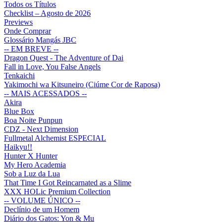
Todos os Títulos
Checklist – Agosto de 2026
Previews
Onde Comprar
Glossário Mangás JBC
-- EM BREVE --
Dragon Quest - The Adventure of Dai
Fall in Love, You False Angels
Tenkaichi
Yakimochi wa Kitsuneiro (Ciúme Cor de Raposa)
-- MAIS ACESSADOS --
Akira
Blue Box
Boa Noite Punpun
CDZ - Next Dimension
Fullmetal Alchemist ESPECIAL
Haikyu!!
Hunter X Hunter
My Hero Academia
Sob a Luz da Lua
That Time I Got Reincarnated as a Slime
XXX HOLic Premium Collection
-- VOLUME ÚNICO --
Declínio de um Homem
Diário dos Gatos: Yon & Mu