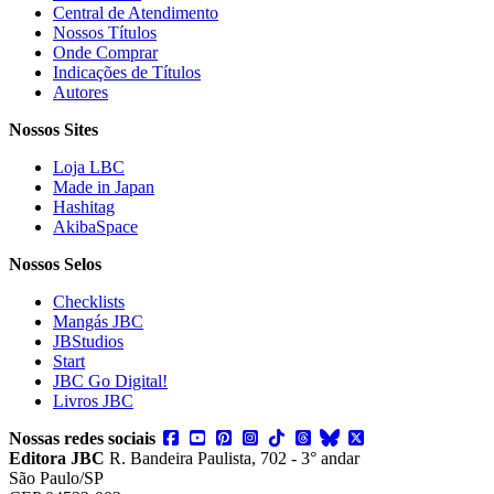
Central de Atendimento
Nossos Títulos
Onde Comprar
Indicações de Títulos
Autores
Nossos Sites
Loja LBC
Made in Japan
Hashitag
AkibaSpace
Nossos Selos
Checklists
Mangás JBC
JBStudios
Start
JBC Go Digital!
Livros JBC
Nossas redes sociais
Editora JBC
R. Bandeira Paulista, 702 - 3° andar
São Paulo/SP