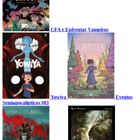
CFA e Enfrentar Vampiros
Yowiya
Eventos
Semiapocalípticos #03