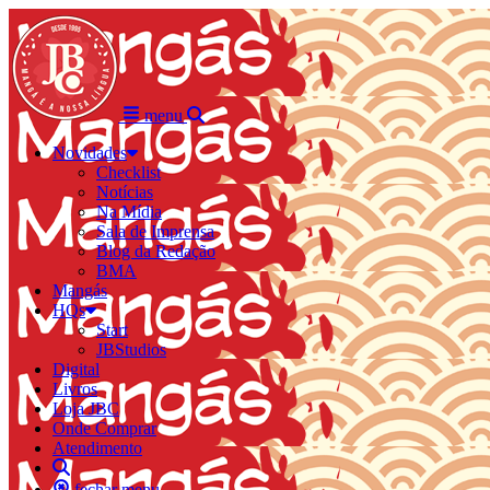
menu
Novidades
Checklist
Notícias
Na Mídia
Sala de Imprensa
Blog da Redação
BMA
Mangás
HQs
Start
JBStudios
Digital
Livros
Loja JBC
Onde Comprar
Atendimento
fechar menu