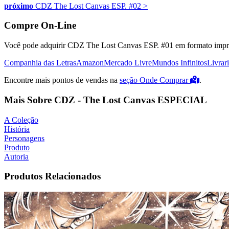
próximo
CDZ The Lost Canvas ESP. #02
>
Compre On-Line
Você pode adquirir CDZ The Lost Canvas ESP. #01 em formato impres
Companhia das Letras
Amazon
Mercado Livre
Mundos Infinitos
Livrar
Encontre mais pontos de vendas na
seção Onde Comprar
.
Mais Sobre CDZ - The Lost Canvas ESPECIAL
A Coleção
História
Personagens
Produto
Autoria
Produtos Relacionados