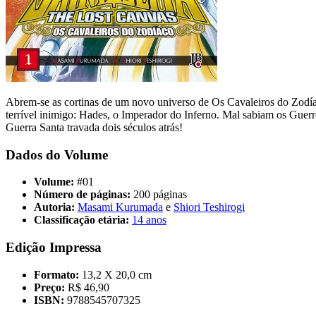
Abrem-se as cortinas de um novo universo de Os Cavaleiros do Zodíac
terrível inimigo: Hades, o Imperador do Inferno. Mal sabiam os Guer
Guerra Santa travada dois séculos atrás!
Dados do Volume
Volume:
#01
Número de páginas:
200 páginas
Autoria:
Masami Kurumada
e
Shiori Teshirogi
Classificação etária:
14 anos
Edição Impressa
Formato:
13,2 X 20,0 cm
Preço:
R$ 46,90
ISBN:
9788545707325