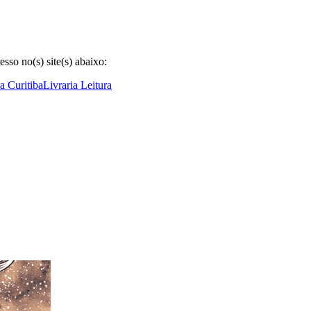
so no(s) site(s) abaixo:
ia Curitiba
Livraria Leitura