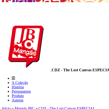
CDZ - The Lost Canvas ESPECI
A Coleção
História
Personagens
Produto
Autoria
Início
»
Mangás JBC
»
CDZ - The Lost Canvas ESPECIAL