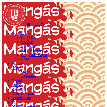
menu
Novidades
Checklist
Notícias
Na Mídia
Sala de Imprensa
Blog da Redação
BMA
Mangás
HQs
Start
JBStudios
Digital
Livros
Loja JBC
Onde Comprar
Atendimento
fechar menu