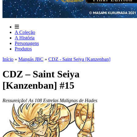
A Coleção
A História
Personagens
Produtos
Início
»
Mangás JBC
»
CDZ - Saint Seiya [Kanzenban]
CDZ – Saint Seiya
[Kanzenban] #15
Ressureição! As 108 Estrelas Malignas de Hades