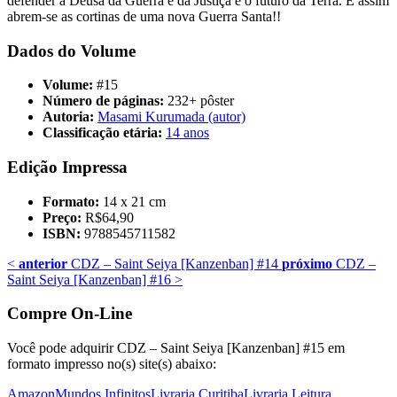
defender a Deusa da Guerra e da Justiça e o futuro da Terra. E assim
abrem-se as cortinas de uma nova Guerra Santa!!
Dados do Volume
Volume:
#15
Número de páginas:
232+ pôster
Autoria:
Masami Kurumada (autor)
Classificação etária:
14 anos
Edição Impressa
Formato:
14 x 21 cm
Preço:
R$64,90
ISBN:
9788545711582
<
anterior
CDZ – Saint Seiya [Kanzenban] #14
próximo
CDZ –
Saint Seiya [Kanzenban] #16
>
Compre On-Line
Você pode adquirir CDZ – Saint Seiya [Kanzenban] #15 em
formato impresso no(s) site(s) abaixo:
Amazon
Mundos Infinitos
Livraria Curitiba
Livraria Leitura