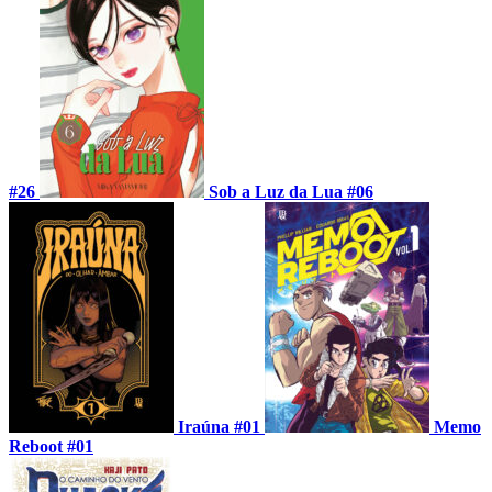
#26
Sob a Luz da Lua #06
Iraúna #01
Memo
Reboot #01