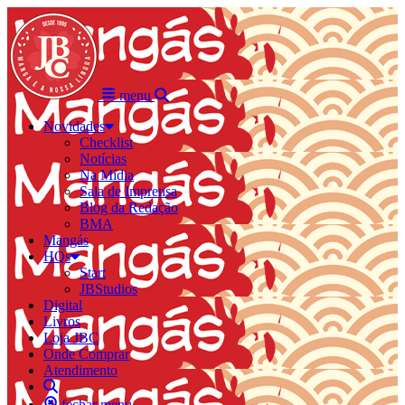
menu
Novidades
Checklist
Notícias
Na Mídia
Sala de Imprensa
Blog da Redação
BMA
Mangás
HQs
Start
JBStudios
Digital
Livros
Loja JBC
Onde Comprar
Atendimento
fechar menu