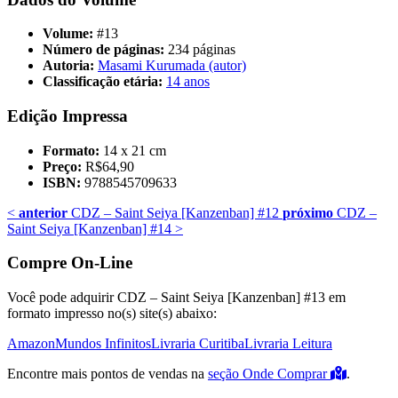
Volume:
#13
Número de páginas:
234 páginas
Autoria:
Masami Kurumada (autor)
Classificação etária:
14 anos
Edição Impressa
Formato:
14 x 21 cm
Preço:
R$64,90
ISBN:
9788545709633
<
anterior
CDZ – Saint Seiya [Kanzenban] #12
próximo
CDZ –
Saint Seiya [Kanzenban] #14
>
Compre On-Line
Você pode adquirir CDZ – Saint Seiya [Kanzenban] #13 em
formato impresso no(s) site(s) abaixo:
Amazon
Mundos Infinitos
Livraria Curitiba
Livraria Leitura
Encontre mais pontos de vendas na
seção Onde Comprar
.