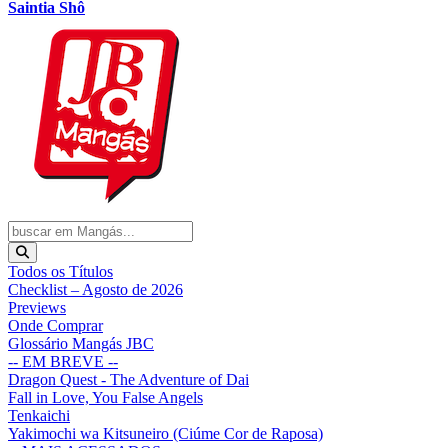
Saintia Shô
Todos os Títulos
Checklist – Agosto de 2026
Previews
Onde Comprar
Glossário Mangás JBC
-- EM BREVE --
Dragon Quest - The Adventure of Dai
Fall in Love, You False Angels
Tenkaichi
Yakimochi wa Kitsuneiro (Ciúme Cor de Raposa)