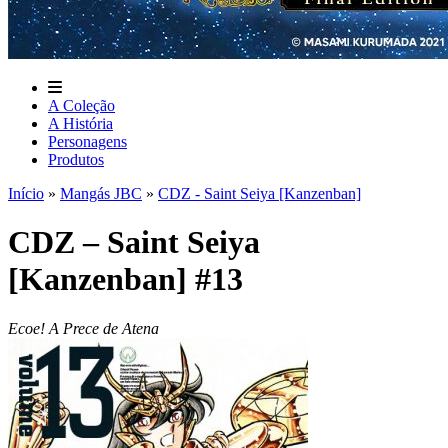
A Coleção
A História
Personagens
Produtos
Início
»
Mangás JBC
»
CDZ - Saint Seiya [Kanzenban]
CDZ – Saint Seiya
[Kanzenban] #13
Ecoe! A Prece de Atena