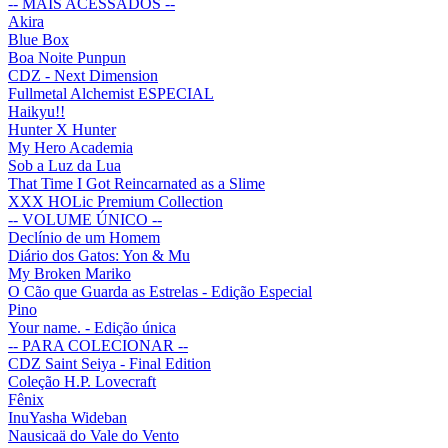
-- MAIS ACESSADOS --
Akira
Blue Box
Boa Noite Punpun
CDZ - Next Dimension
Fullmetal Alchemist ESPECIAL
Haikyu!!
Hunter X Hunter
My Hero Academia
Sob a Luz da Lua
That Time I Got Reincarnated as a Slime
XXX HOLic Premium Collection
-- VOLUME ÚNICO --
Declínio de um Homem
Diário dos Gatos: Yon & Mu
My Broken Mariko
O Cão que Guarda as Estrelas - Edição Especial
Pino
Your name. - Edição única
-- PARA COLECIONAR --
CDZ Saint Seiya - Final Edition
Coleção H.P. Lovecraft
Fênix
InuYasha Wideban
Nausicaä do Vale do Vento