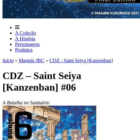
A Coleção
A História
Personagens
Produtos
Início
»
Mangás JBC
»
CDZ - Saint Seiya [Kanzenban]
CDZ – Saint Seiya
[Kanzenban] #06
A Batalha no Santuário