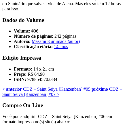
do Santuário que salve a vida de Atena. Mas eles só têm 12 horas
para isso.
Dados do Volume
Volume:
#06
Número de páginas:
242 páginas
Autoria:
Masami Kurumada (autor)
Classificação etária:
14 anos
Edição Impressa
Formato:
14 x 21 cm
Preço:
R$ 64,90
ISBN:
9788545703334
<
anterior
CDZ – Saint Seiya [Kanzenban] #05
próximo
CDZ –
Saint Seiya [Kanzenban] #07
>
Compre On-Line
Você pode adquirir CDZ – Saint Seiya [Kanzenban] #06 em
formato impresso no(s) site(s) abaixo: