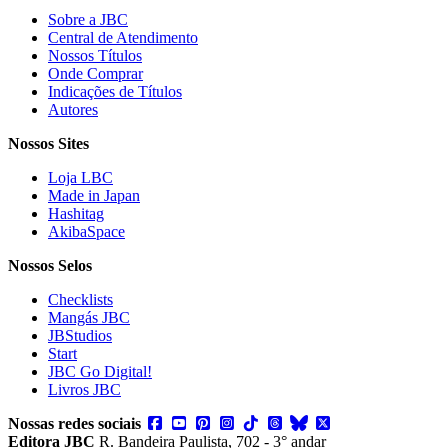
Sobre a JBC
Central de Atendimento
Nossos Títulos
Onde Comprar
Indicações de Títulos
Autores
Nossos Sites
Loja LBC
Made in Japan
Hashitag
AkibaSpace
Nossos Selos
Checklists
Mangás JBC
JBStudios
Start
JBC Go Digital!
Livros JBC
Nossas redes sociais
Editora JBC
R. Bandeira Paulista, 702 - 3° andar