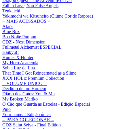
Dragon Quest - The Adventure of Dai
Fall in Love, You False Angels
Tenkaichi
Yakimochi wa Kitsuneiro (Ciúme Cor de Raposa)
-- MAIS ACESSADOS --
Akira
Blue Box
Boa Noite Punpun
CDZ - Next Dimension
Fullmetal Alchemist ESPECIAL
Haikyu!!
Hunter X Hunter
My Hero Academia
Sob a Luz da Lua
That Time I Got Reincarnated as a Slime
XXX HOLic Premium Collection
-- VOLUME ÚNICO --
Declínio de um Homem
Diário dos Gatos: Yon & Mu
My Broken Mariko
O Cão que Guarda as Estrelas - Edição Especial
Pino
Your name. - Edição única
-- PARA COLECIONAR --
CDZ Saint Seiya - Final Edition