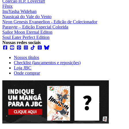
Coleção H.P. Lovecraft
Fênix
InuYasha Wideban
Nausicaä do Vale do Vento
Neon Genesis Evangelion - Edição de Colecionador
Parasyte – Edição Especial Colorida
Sailor Moon Eternal Editon
Soul Eater Perfect Edition
Nossas redes sociais
Nossos títulos
Checklist (lançamentos e reposições)
Loja JBC
Onde comprar