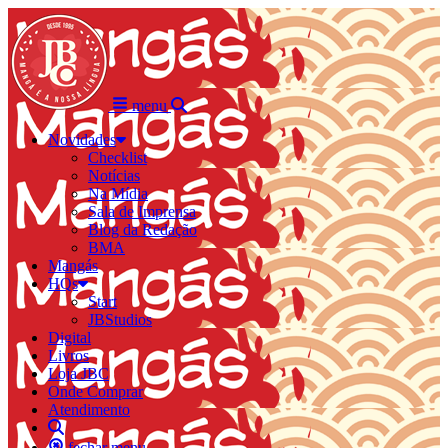
menu
Novidades
Checklist
Notícias
Na Mídia
Sala de Imprensa
Blog da Redação
BMA
Mangás
HQs
Start
JBStudios
Digital
Livros
Loja JBC
Onde Comprar
Atendimento
fechar menu