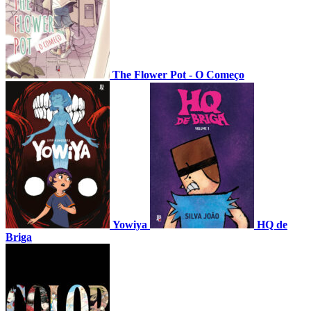
The Flower Pot - O Começo
Yowiya
HQ de
Briga