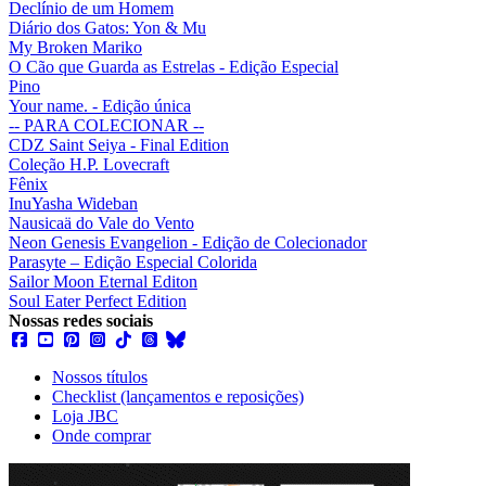
Declínio de um Homem
Diário dos Gatos: Yon & Mu
My Broken Mariko
O Cão que Guarda as Estrelas - Edição Especial
Pino
Your name. - Edição única
-- PARA COLECIONAR --
CDZ Saint Seiya - Final Edition
Coleção H.P. Lovecraft
Fênix
InuYasha Wideban
Nausicaä do Vale do Vento
Neon Genesis Evangelion - Edição de Colecionador
Parasyte – Edição Especial Colorida
Sailor Moon Eternal Editon
Soul Eater Perfect Edition
Nossas redes sociais
Nossos títulos
Checklist (lançamentos e reposições)
Loja JBC
Onde comprar