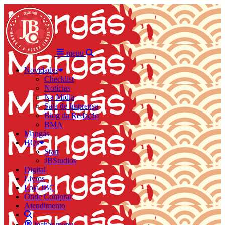
menu
Novidades
Checklist
Notícias
Na Mídia
Sala de Imprensa
Blog da Redação
BMA
Mangás
HQs
Start
JBStudios
Digital
Livros
Loja JBC
Onde Comprar
Atendimento
fechar menu