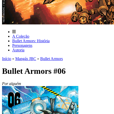
A Coleção
Bullet Armors: História
Personagens
Autoria
Início
»
Mangás JBC
»
Bullet Armors
Bullet Armors #06
Por alguém