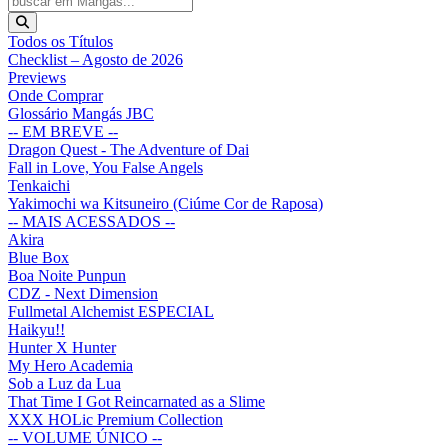
Todos os Títulos
Checklist – Agosto de 2026
Previews
Onde Comprar
Glossário Mangás JBC
-- EM BREVE --
Dragon Quest - The Adventure of Dai
Fall in Love, You False Angels
Tenkaichi
Yakimochi wa Kitsuneiro (Ciúme Cor de Raposa)
-- MAIS ACESSADOS --
Akira
Blue Box
Boa Noite Punpun
CDZ - Next Dimension
Fullmetal Alchemist ESPECIAL
Haikyu!!
Hunter X Hunter
My Hero Academia
Sob a Luz da Lua
That Time I Got Reincarnated as a Slime
XXX HOLic Premium Collection
-- VOLUME ÚNICO --