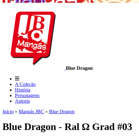
Blue Dragon
A Coleção
História
Personagens
Autoria
Início
»
Mangás JBC
»
Blue Dragon
Blue Dragon - Ral Ω Grad #03