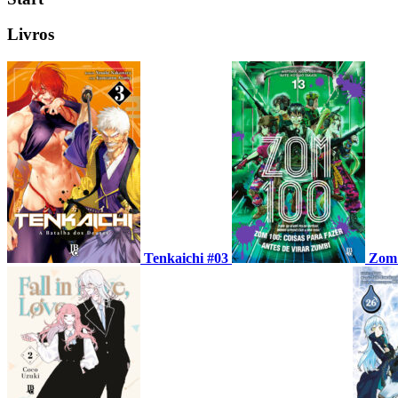
Livros
Tenkaichi #03
Zom 