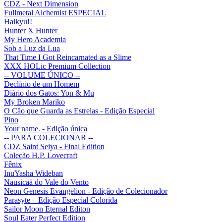
CDZ - Next Dimension
Fullmetal Alchemist ESPECIAL
Haikyu!!
Hunter X Hunter
My Hero Academia
Sob a Luz da Lua
That Time I Got Reincarnated as a Slime
XXX HOLic Premium Collection
-- VOLUME ÚNICO --
Declínio de um Homem
Diário dos Gatos: Yon & Mu
My Broken Mariko
O Cão que Guarda as Estrelas - Edição Especial
Pino
Your name. - Edição única
-- PARA COLECIONAR --
CDZ Saint Seiya - Final Edition
Coleção H.P. Lovecraft
Fênix
InuYasha Wideban
Nausicaä do Vale do Vento
Neon Genesis Evangelion - Edição de Colecionador
Parasyte – Edição Especial Colorida
Sailor Moon Eternal Editon
Soul Eater Perfect Edition