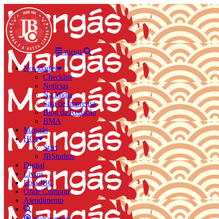
menu
Novidades
Checklist
Notícias
Na Mídia
Sala de Imprensa
Blog da Redação
BMA
Mangás
HQs
Start
JBStudios
Digital
Livros
Loja JBC
Onde Comprar
Atendimento
fechar menu