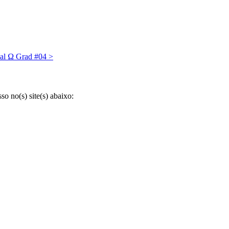
al Ω Grad #04
>
 no(s) site(s) abaixo: