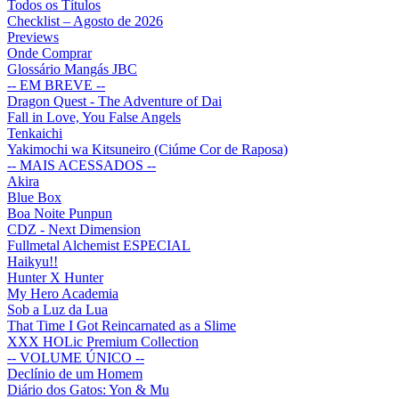
Todos os Títulos
Checklist – Agosto de 2026
Previews
Onde Comprar
Glossário Mangás JBC
-- EM BREVE --
Dragon Quest - The Adventure of Dai
Fall in Love, You False Angels
Tenkaichi
Yakimochi wa Kitsuneiro (Ciúme Cor de Raposa)
-- MAIS ACESSADOS --
Akira
Blue Box
Boa Noite Punpun
CDZ - Next Dimension
Fullmetal Alchemist ESPECIAL
Haikyu!!
Hunter X Hunter
My Hero Academia
Sob a Luz da Lua
That Time I Got Reincarnated as a Slime
XXX HOLic Premium Collection
-- VOLUME ÚNICO --
Declínio de um Homem
Diário dos Gatos: Yon & Mu