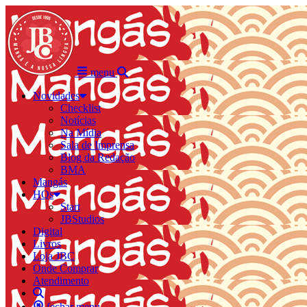
menu
Novidades
Checklist
Notícias
Na Mídia
Sala de Imprensa
Blog da Redação
BMA
Mangás
HQs
Start
JBStudios
Digital
Livros
Loja JBC
Onde Comprar
Atendimento
fechar menu