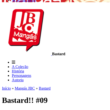
Bastard
A Coleção
História
Personagens
Autoria
Início
»
Mangás JBC
»
Bastard
Bastard!! #09