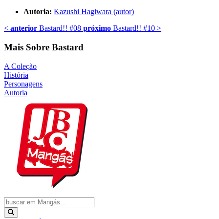
Autoria:
Kazushi Hagiwara (autor)
<
anterior
Bastard!! #08
próximo
Bastard!! #10
>
Mais Sobre Bastard
A Coleção
História
Personagens
Autoria