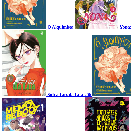
O Alquimista
Yona:
Sob a Luz da Lua #06