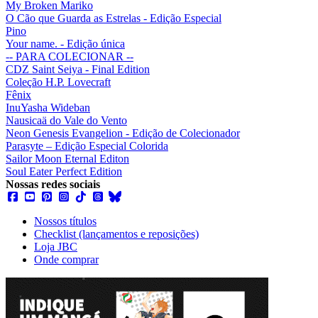
My Broken Mariko
O Cão que Guarda as Estrelas - Edição Especial
Pino
Your name. - Edição única
-- PARA COLECIONAR --
CDZ Saint Seiya - Final Edition
Coleção H.P. Lovecraft
Fênix
InuYasha Wideban
Nausicaä do Vale do Vento
Neon Genesis Evangelion - Edição de Colecionador
Parasyte – Edição Especial Colorida
Sailor Moon Eternal Editon
Soul Eater Perfect Edition
Nossas redes sociais
Nossos títulos
Checklist (lançamentos e reposições)
Loja JBC
Onde comprar